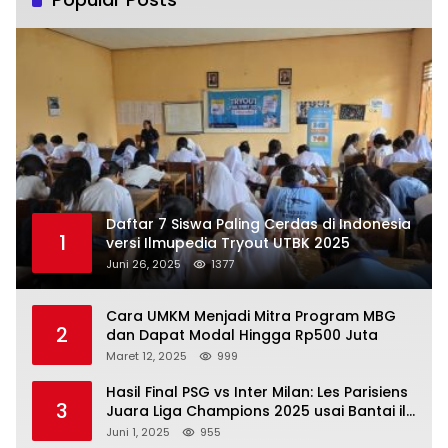
Daftar 7 Siswa Paling Cerdas di Indonesia
1
versi Ilmupedia Tryout UTBK 2025
Juni 26, 2025
1377
Cara UMKM Menjadi Mitra Program MBG
2
dan Dapat Modal Hingga Rp500 Juta
Maret 12, 2025
999
Hasil Final PSG vs Inter Milan: Les Parisiens
3
Juara Liga Champions 2025 usai Bantai il
Nerazzurri
Juni 1, 2025
955