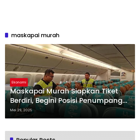
maskapai murah
Ekonomi
Maskapai Murah Siapkan Tiket
Berdiri, Begini Posisi Penumpang
di Pesawat
Mei 29, 2025
Popular Posts