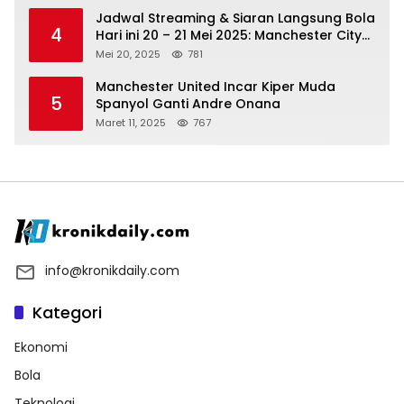
Jadwal Streaming & Siaran Langsung Bola
4
Hari ini 20 – 21 Mei 2025: Manchester City
vs Bournemouth
Mei 20, 2025
781
Manchester United Incar Kiper Muda
5
Spanyol Ganti Andre Onana
Maret 11, 2025
767
info@kronikdaily.com
Kategori
Ekonomi
Bola
Teknologi