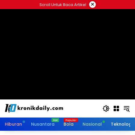
Langsung
×
Scroll Untuk Baca Artikel
ke
konten
Hiburan
Nusantara
Bola
Nasional
Teknologi