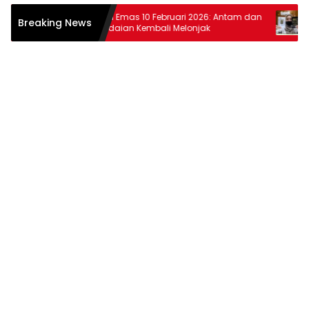
tiar
Harga Emas 10 Februari 2026: Antam dan
Harga
Breaking News
at
Pegadaian Kembali Melonjak
dan P