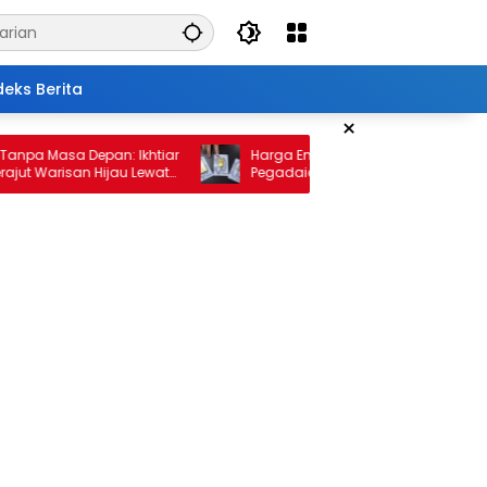
deks Berita
×
Masa Depan: Ikhtiar
Harga Emas 10 Februari 2026: Antam dan
arisan Hijau Lewat
Pegadaian Kembali Melonjak