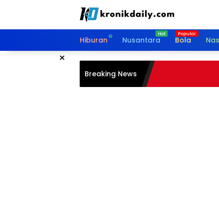
Langsung
ke
konten
Hiburan
Nusantara
Bola
Nas
×
Breaking News