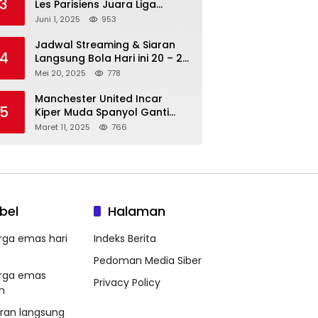
3
Les Parisiens Juara Liga
Champions 2025 usai Bantai il
Juni 1, 2025
953
Nerazzurri
Jadwal Streaming & Siaran
4
Langsung Bola Hari ini 20 – 21
Mei 2025: Manchester City vs
Mei 20, 2025
778
Bournemouth
Manchester United Incar
5
Kiper Muda Spanyol Ganti
Andre Onana
Maret 11, 2025
766
bel
Halaman
rga emas hari
Indeks Berita
Pedoman Media Siber
rga emas
Privacy Policy
m
aran langsung