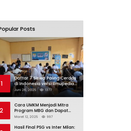
Popular Posts
Daftar 7 Siswa Paling Cerdas
1
di Indonesia versi Ilmupedia
Tryout UTBK 2025
Juni 26, 2025
1377
Cara UMKM Menjadi Mitra
2
Program MBG dan Dapat
Modal Hingga Rp500 Juta
Maret 12, 2025
997
Hasil Final PSG vs Inter Milan: