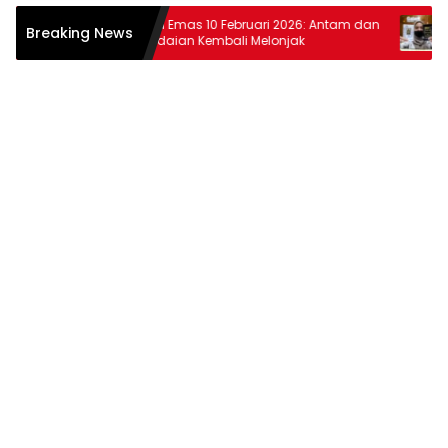
tiar
Harga Emas 10 Februari 2026: Antam dan
Harga 
Breaking News
at
Pegadaian Kembali Melonjak
dan P