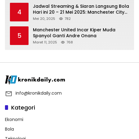
Jadwal Streaming & Siaran Langsung Bola
4
Hari ini 20 – 21 Mei 2025: Manchester City
vs Bournemouth
Mei 20, 2025
782
Manchester United Incar Kiper Muda
5
Spanyol Ganti Andre Onana
Maret 11, 2025
768
info@kronikdaily.com
Kategori
Ekonomi
Bola
Teknologi