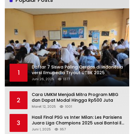
Daftar 7 Siswa Paling Cerdas di Indonesia
1
versi Ilmupedia Tryout UTBK 2025
Juni 26, 2025
1377
Cara UMKM Menjadi Mitra Program MBG
2
dan Dapat Modal Hingga Rp500 Juta
Maret 12, 2025
1001
Hasil Final PSG vs Inter Milan: Les Parisiens
3
Juara Liga Champions 2025 usai Bantai il
Nerazzurri
Juni 1, 2025
957