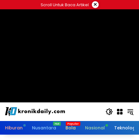
Langsung
×
Scroll Untuk Baca Artikel
ke
konten
Hiburan
Nusantara
Bola
Nasional
Teknologi