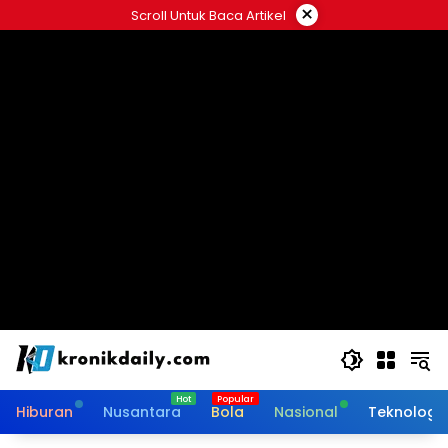
Langsung
×
Scroll Untuk Baca Artikel
ke
konten
Hiburan
Nusantara
Bola
Nasional
Teknologi