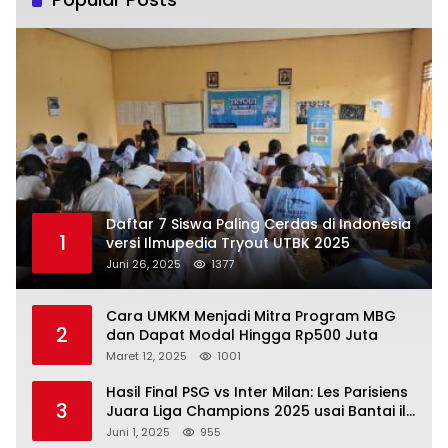
Daftar 7 Siswa Paling Cerdas di Indonesia
1
versi Ilmupedia Tryout UTBK 2025
Juni 26, 2025
1377
Cara UMKM Menjadi Mitra Program MBG
2
dan Dapat Modal Hingga Rp500 Juta
Maret 12, 2025
1001
Hasil Final PSG vs Inter Milan: Les Parisiens
3
Juara Liga Champions 2025 usai Bantai il
Nerazzurri
Juni 1, 2025
955