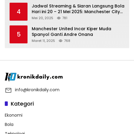
Jadwal Streaming & Siaran Langsung Bola
4
Hari ini 20 – 21 Mei 2025: Manchester City
vs Bournemouth
Mei 20, 2025
781
Manchester United Incar Kiper Muda
5
Spanyol Ganti Andre Onana
Maret 11, 2025
768
info@kronikdaily.com
Kategori
Ekonomi
Bola
Teknologi