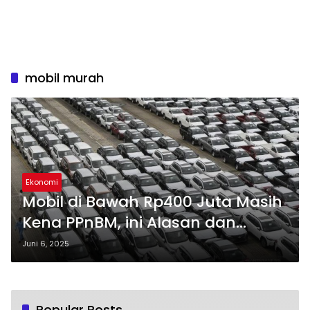
mobil murah
Ekonomi
Mobil di Bawah Rp400 Juta Masih
Kena PPnBM, ini Alasan dan
Dampaknya
Juni 6, 2025
Popular Posts