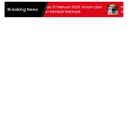
Harga Emas 10 Februari 2026: Antam dan
Harga Ema
Breaking News
Pegadaian Kembali Melonjak
dan Pega