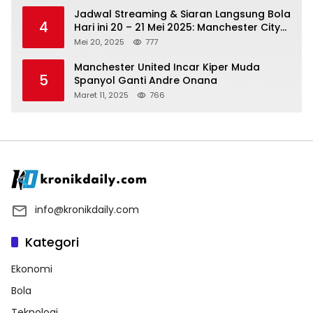
Jadwal Streaming & Siaran Langsung Bola
4
Hari ini 20 – 21 Mei 2025: Manchester City
vs Bournemouth
Mei 20, 2025
777
Manchester United Incar Kiper Muda
5
Spanyol Ganti Andre Onana
Maret 11, 2025
766
info@kronikdaily.com
Kategori
Ekonomi
Bola
Teknologi