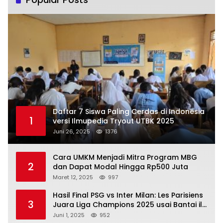
Daftar 7 Siswa Paling Cerdas di Indonesia
1
versi Ilmupedia Tryout UTBK 2025
Juni 26, 2025
1376
Cara UMKM Menjadi Mitra Program MBG
2
dan Dapat Modal Hingga Rp500 Juta
Maret 12, 2025
997
Hasil Final PSG vs Inter Milan: Les Parisiens
3
Juara Liga Champions 2025 usai Bantai il
Nerazzurri
Juni 1, 2025
952