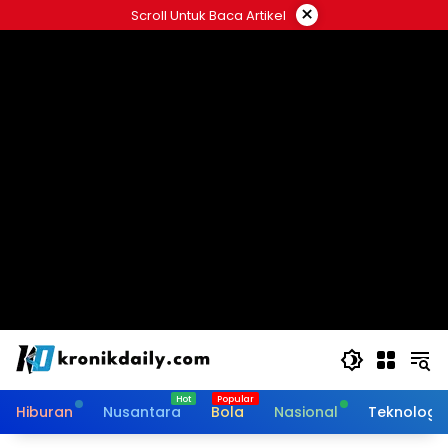
Langsung
×
Scroll Untuk Baca Artikel
ke
konten
Hiburan
Nusantara
Bola
Nasional
Teknologi