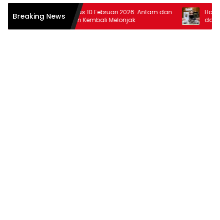
Harga Emas 10 Februari 2026: Antam dan
Harga Emas
Breaking News
Pegadaian Kembali Melonjak
dan Pegad