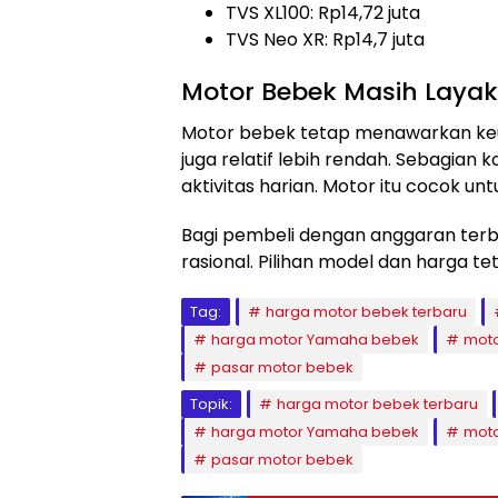
TVS XL100: Rp14,72 juta
TVS Neo XR: Rp14,7 juta
Motor Bebek Masih Layak 
Motor bebek tetap menawarkan keun
juga relatif lebih rendah. Sebagia
aktivitas harian. Motor itu cocok u
Bagi pembeli dengan anggaran terb
rasional. Pilihan model dan harga tet
Tag:
harga motor bebek terbaru
harga motor Yamaha bebek
moto
pasar motor bebek
Topik:
harga motor bebek terbaru
harga motor Yamaha bebek
moto
pasar motor bebek