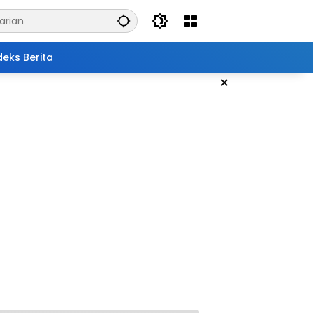
deks Berita
×