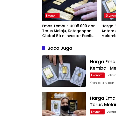
Ekonomi
Ekonom
Emas Tembus USD5.000 dan
Harga E
Terus Melaju, Ketegangan
Antam 
Global Bikin Investor Panik
Melam
Aman
Baca Juga :
Harga Emas
Kembali Me
Ekonomi
Februa
Kronikdaily.co
Harga Emas
Terus Mel
Ekonomi
Januar