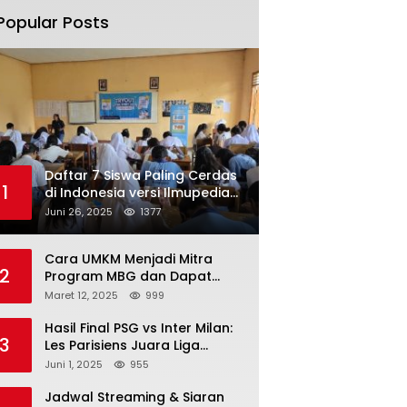
Popular Posts
Daftar 7 Siswa Paling Cerdas
1
di Indonesia versi Ilmupedia
Tryout UTBK 2025
Juni 26, 2025
1377
Cara UMKM Menjadi Mitra
2
Program MBG dan Dapat
Modal Hingga Rp500 Juta
Maret 12, 2025
999
Hasil Final PSG vs Inter Milan:
3
Les Parisiens Juara Liga
Champions 2025 usai Bantai il
Juni 1, 2025
955
Nerazzurri
Jadwal Streaming & Siaran