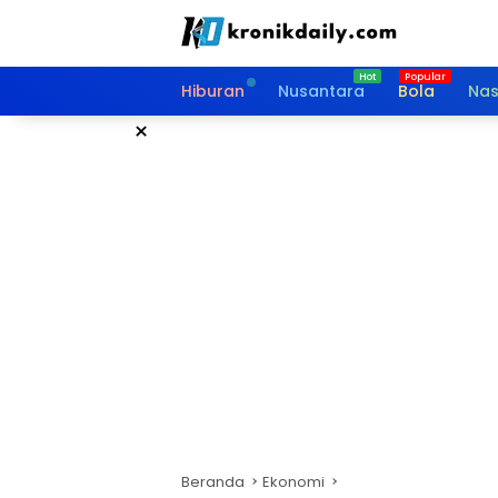
Langsung
ke
konten
Hiburan
Nusantara
Bola
Nas
×
Beranda
Ekonomi