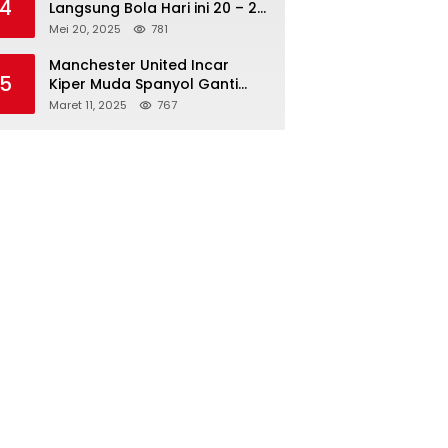
4
Langsung Bola Hari ini 20 – 21
Mei 2025: Manchester City vs
Mei 20, 2025
781
Bournemouth
Manchester United Incar
5
Kiper Muda Spanyol Ganti
Andre Onana
Maret 11, 2025
767