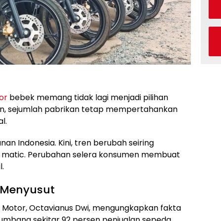
or
bebek memang tidak lagi menjadi pilihan
n, sejumlah pabrikan tetap mempertahankan
l.
an Indonesia. Kini, tren berubah seiring
 matic. Perubahan selera konsumen membuat
.
 Menyusut
 Motor, Octavianus Dwi, mengungkapkan fakta
nyumbang sekitar 92 persen penjualan sepeda