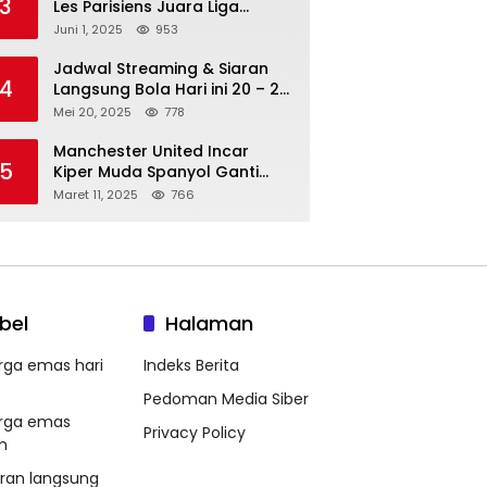
3
Les Parisiens Juara Liga
Champions 2025 usai Bantai il
Juni 1, 2025
953
Nerazzurri
Jadwal Streaming & Siaran
4
Langsung Bola Hari ini 20 – 21
Mei 2025: Manchester City vs
Mei 20, 2025
778
Bournemouth
Manchester United Incar
5
Kiper Muda Spanyol Ganti
Andre Onana
Maret 11, 2025
766
bel
Halaman
rga emas hari
Indeks Berita
Pedoman Media Siber
rga emas
Privacy Policy
m
aran langsung