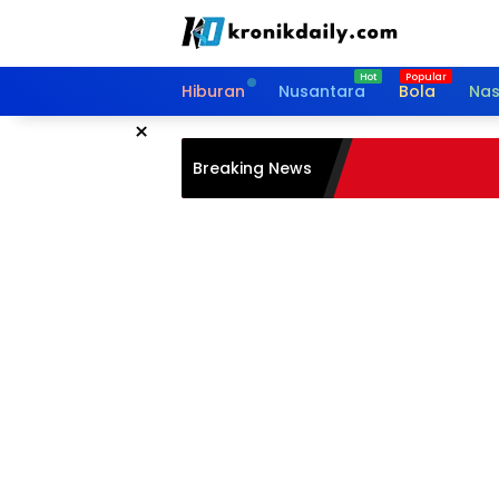
Langsung
ke
konten
Hiburan
Nusantara
Bola
Nas
×
Breaking News