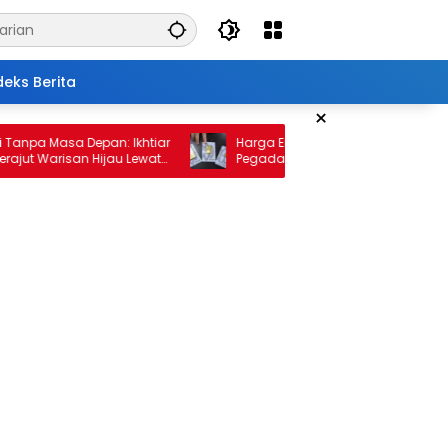
deks Berita
×
 Masa Depan: Ikhtiar
Harga Emas 10 Februari 2026: Antam da
Warisan Hijau Lewat
Pegadaian Kembali Melonjak