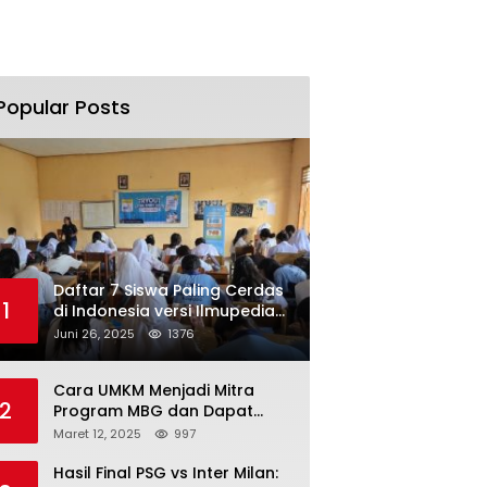
Popular Posts
Daftar 7 Siswa Paling Cerdas
1
di Indonesia versi Ilmupedia
Tryout UTBK 2025
Juni 26, 2025
1376
Cara UMKM Menjadi Mitra
2
Program MBG dan Dapat
Modal Hingga Rp500 Juta
Maret 12, 2025
997
Hasil Final PSG vs Inter Milan: