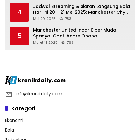
Jadwal Streaming & Siaran Langsung Bola
4
Hari ini 20 – 21 Mei 2025: Manchester City
vs Bournemouth
Mei 20, 2025
783
Manchester United Incar Kiper Muda
5
Spanyol Ganti Andre Onana
Maret 11, 2025
769
info@kronikdaily.com
Kategori
Ekonomi
Bola
Teknologi