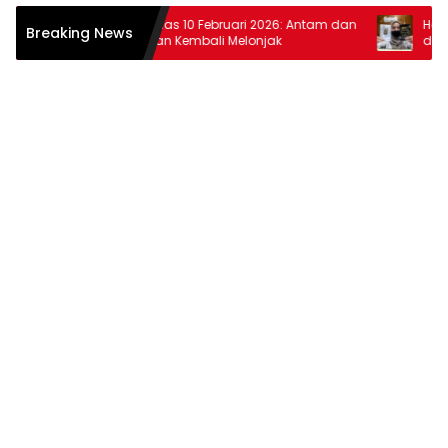
Harga Emas 10 Februari 2026: Antam dan
Harga Ema
Breaking News
Pegadaian Kembali Melonjak
dan Pega