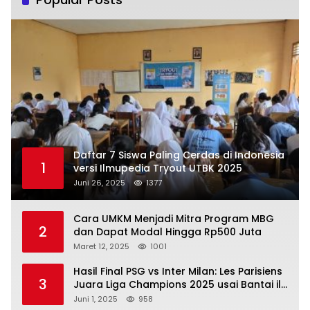
Daftar 7 Siswa Paling Cerdas di Indonesia
1
versi Ilmupedia Tryout UTBK 2025
Juni 26, 2025
1377
Cara UMKM Menjadi Mitra Program MBG
2
dan Dapat Modal Hingga Rp500 Juta
Maret 12, 2025
1001
Hasil Final PSG vs Inter Milan: Les Parisiens
3
Juara Liga Champions 2025 usai Bantai il
Nerazzurri
Juni 1, 2025
958