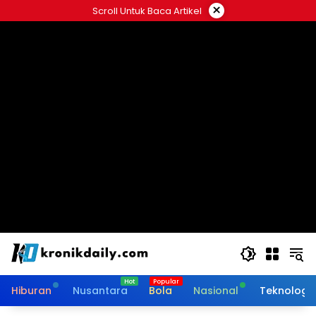
Langsung
×
Scroll Untuk Baca Artikel
ke
konten
Hiburan
Nusantara
Bola
Nasional
Teknologi