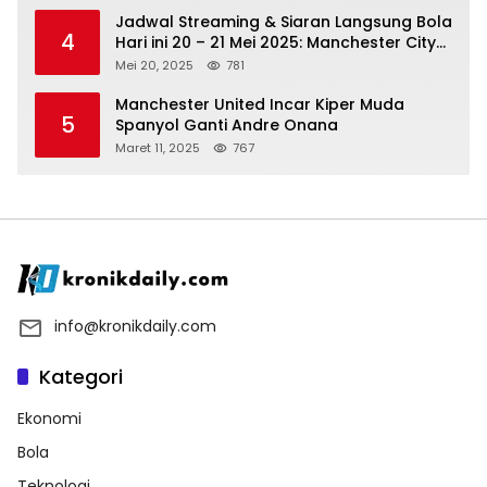
Jadwal Streaming & Siaran Langsung Bola
4
Hari ini 20 – 21 Mei 2025: Manchester City
vs Bournemouth
Mei 20, 2025
781
Manchester United Incar Kiper Muda
5
Spanyol Ganti Andre Onana
Maret 11, 2025
767
info@kronikdaily.com
Kategori
Ekonomi
Bola
Teknologi