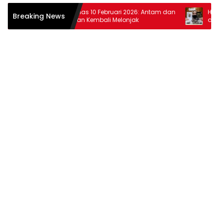
r
Harga Emas 10 Februari 2026: Antam dan
Harga Em
Breaking News
Pegadaian Kembali Melonjak
dan Pega