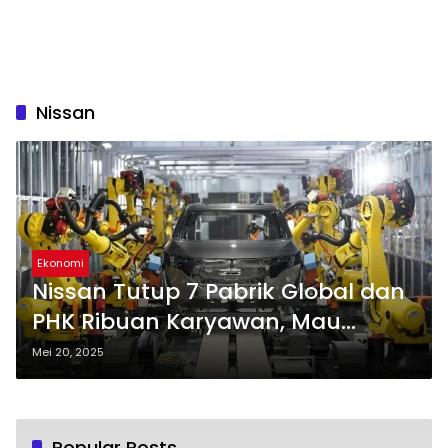
Nissan
Ekonomi
Nissan Tutup 7 Pabrik Global dan
PHK Ribuan Karyawan, Mau
Bangkrut
Mei 20, 2025
Popular Posts