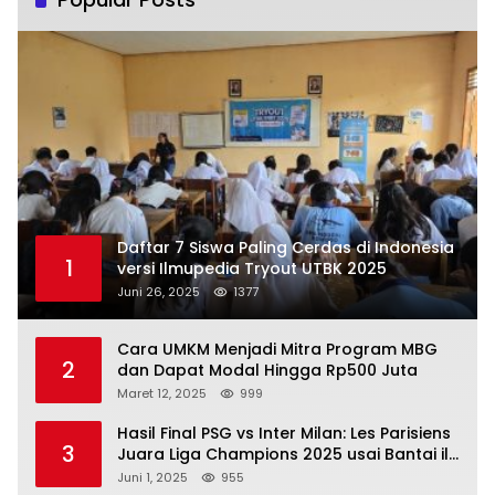
Daftar 7 Siswa Paling Cerdas di Indonesia
1
versi Ilmupedia Tryout UTBK 2025
Juni 26, 2025
1377
Cara UMKM Menjadi Mitra Program MBG
2
dan Dapat Modal Hingga Rp500 Juta
Maret 12, 2025
999
Hasil Final PSG vs Inter Milan: Les Parisiens
3
Juara Liga Champions 2025 usai Bantai il
Nerazzurri
Juni 1, 2025
955