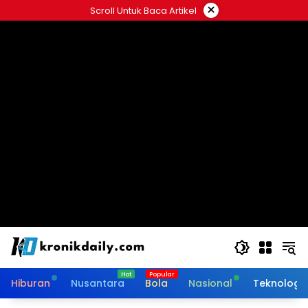
Langsung
×
Scroll Untuk Baca Artikel
ke
konten
Hiburan
Nusantara
Bola
Nasional
Teknologi