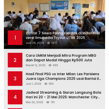
Daftar 7 Siswa Paling Cerdas di Indonesia
1
versi Ilmupedia Tryout UTBK 2025
Juni 26, 2025
1377
Cara UMKM Menjadi Mitra Program MBG
2
dan Dapat Modal Hingga Rp500 Juta
Maret 12, 2025
999
Hasil Final PSG vs Inter Milan: Les Parisiens
3
Juara Liga Champions 2025 usai Bantai il
Nerazzurri
Juni 1, 2025
955
Jadwal Streaming & Siaran Langsung Bola
4
Hari ini 20 – 21 Mei 2025: Manchester City
vs Bournemouth
Mei 20, 2025
781