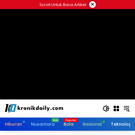
Langsung
×
Scroll Untuk Baca Artikel
ke
konten
Hiburan
Nusantara
Bola
Nasional
Teknologi