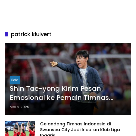
patrick kluivert
Bola
Shin Tae-yong Kirim Pesan
Emosional ke Pemain Timnas
Indonesia Jelang Duel Kontra
Mei 8, 2025
China
Gelandang Timnas Indonesia di
Swansea City Jadi Incaran Klub Liga
Inggris