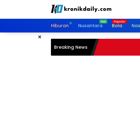
Langsung
ke
konten
Hiburan
Nusantara
Bola
Nas
×
Breaking News