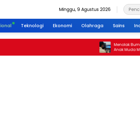
Minggu, 9 Agustus 2026
ional
Teknologi
Ekonomi
Olahraga
Sains
In
Menolak Bumi Tanp
Anak Muda Merajut
Portal Waktu