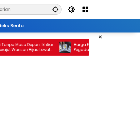
deks Berita
×
a Masa Depan: Ikhtiar
Harga Emas 10 Februari 2026: Antam d
 Warisan Hijau Lewat
Pegadaian Kembali Melonjak