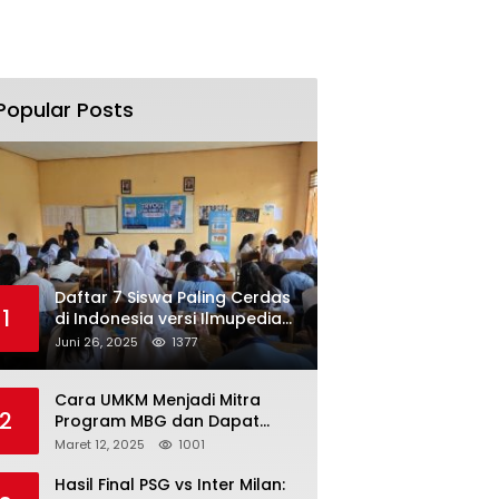
Popular Posts
Daftar 7 Siswa Paling Cerdas
1
di Indonesia versi Ilmupedia
Tryout UTBK 2025
Juni 26, 2025
1377
Cara UMKM Menjadi Mitra
2
Program MBG dan Dapat
Modal Hingga Rp500 Juta
Maret 12, 2025
1001
Hasil Final PSG vs Inter Milan: