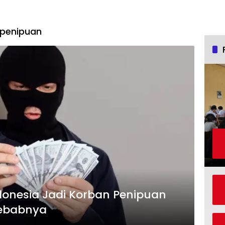
 penipuan
donesia Jadi Korban Penipuan
yebabnya