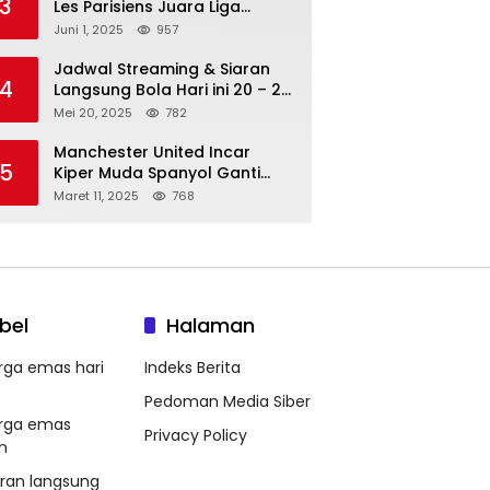
3
Les Parisiens Juara Liga
Champions 2025 usai Bantai il
Juni 1, 2025
957
Nerazzurri
Jadwal Streaming & Siaran
4
Langsung Bola Hari ini 20 – 21
Mei 2025: Manchester City vs
Mei 20, 2025
782
Bournemouth
Manchester United Incar
5
Kiper Muda Spanyol Ganti
Andre Onana
Maret 11, 2025
768
bel
Halaman
rga emas hari
Indeks Berita
Pedoman Media Siber
rga emas
Privacy Policy
m
aran langsung