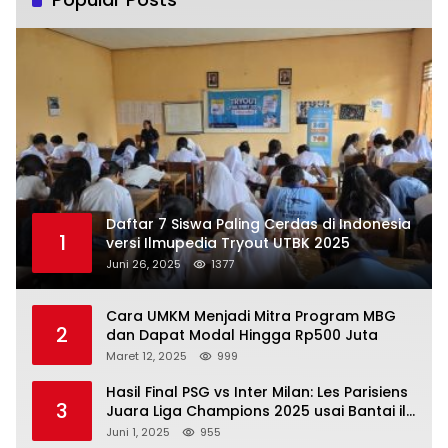
Daftar 7 Siswa Paling Cerdas di Indonesia
1
versi Ilmupedia Tryout UTBK 2025
Juni 26, 2025
1377
Cara UMKM Menjadi Mitra Program MBG
2
dan Dapat Modal Hingga Rp500 Juta
Maret 12, 2025
999
Hasil Final PSG vs Inter Milan: Les Parisiens
3
Juara Liga Champions 2025 usai Bantai il
Nerazzurri
Juni 1, 2025
955