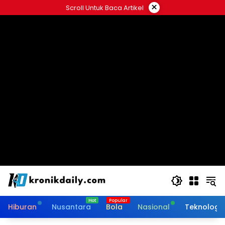
Langsung
×
Scroll Untuk Baca Artikel
ke
konten
Hiburan
Nusantara
Bola
Nasional
Teknologi