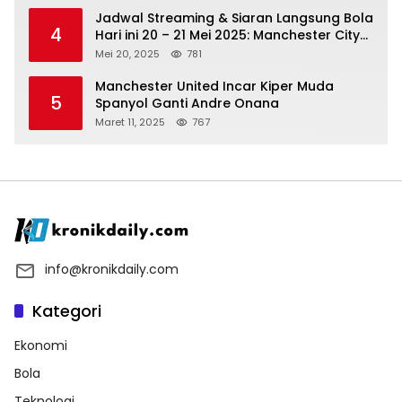
Jadwal Streaming & Siaran Langsung Bola
4
Hari ini 20 – 21 Mei 2025: Manchester City
vs Bournemouth
Mei 20, 2025
781
Manchester United Incar Kiper Muda
5
Spanyol Ganti Andre Onana
Maret 11, 2025
767
info@kronikdaily.com
Kategori
Ekonomi
Bola
Teknologi