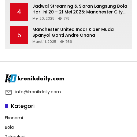
Jadwal Streaming & Siaran Langsung Bola
4
Hari ini 20 – 21 Mei 2025: Manchester City
vs Bournemouth
Mei 20, 2025
778
Manchester United Incar Kiper Muda
5
Spanyol Ganti Andre Onana
Maret 11, 2025
766
info@kronikdaily.com
Kategori
Ekonomi
Bola
Teknologi