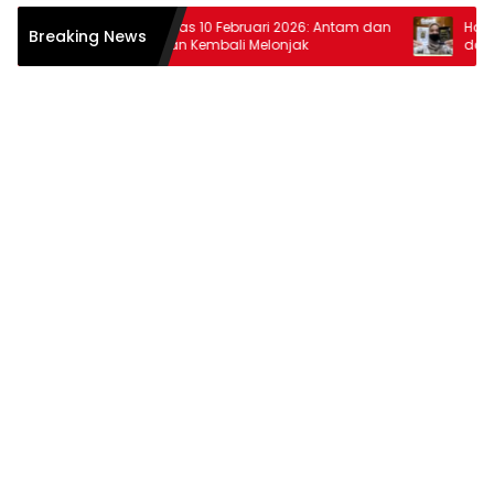
r
Harga Emas 10 Februari 2026: Antam dan
Harga Em
Breaking News
Pegadaian Kembali Melonjak
dan Pega