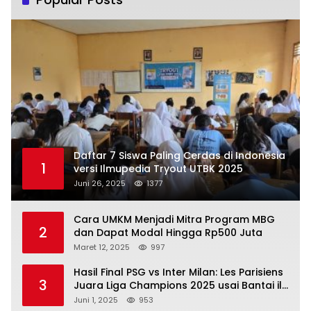
Daftar 7 Siswa Paling Cerdas di Indonesia
1
versi Ilmupedia Tryout UTBK 2025
Juni 26, 2025
1377
Cara UMKM Menjadi Mitra Program MBG
2
dan Dapat Modal Hingga Rp500 Juta
Maret 12, 2025
997
Hasil Final PSG vs Inter Milan: Les Parisiens
3
Juara Liga Champions 2025 usai Bantai il
Nerazzurri
Juni 1, 2025
953