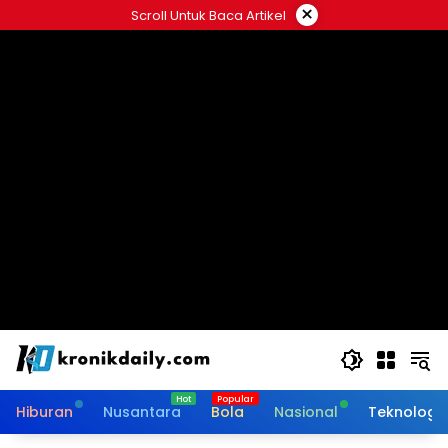
Langsung
×
Scroll Untuk Baca Artikel
ke
konten
Hiburan
Nusantara
Bola
Nasional
Teknologi