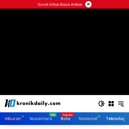
Langsung
×
Scroll Untuk Baca Artikel
ke
konten
Hiburan
Nusantara
Bola
Nasional
Teknologi