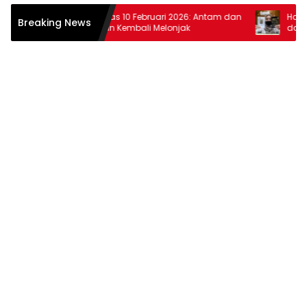
Harga Emas 10 Februari 2026: Antam dan
Harga Emas
Breaking News
Pegadaian Kembali Melonjak
dan Pegad