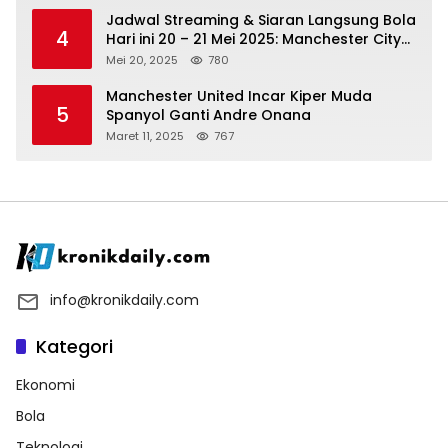
Jadwal Streaming & Siaran Langsung Bola
4
Hari ini 20 – 21 Mei 2025: Manchester City
vs Bournemouth
Mei 20, 2025
780
Manchester United Incar Kiper Muda
5
Spanyol Ganti Andre Onana
Maret 11, 2025
767
info@kronikdaily.com
Kategori
Ekonomi
Bola
Teknologi