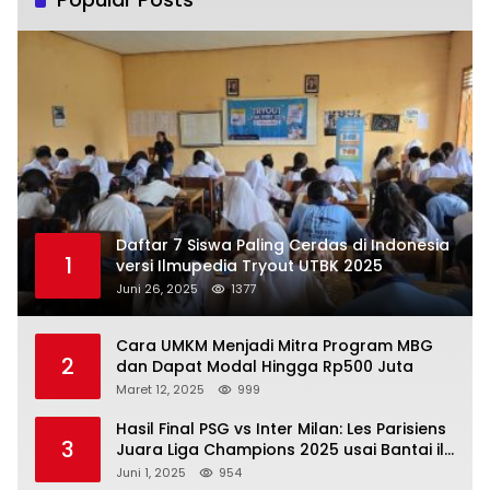
Daftar 7 Siswa Paling Cerdas di Indonesia
1
versi Ilmupedia Tryout UTBK 2025
Juni 26, 2025
1377
Cara UMKM Menjadi Mitra Program MBG
2
dan Dapat Modal Hingga Rp500 Juta
Maret 12, 2025
999
Hasil Final PSG vs Inter Milan: Les Parisiens
3
Juara Liga Champions 2025 usai Bantai il
Nerazzurri
Juni 1, 2025
954