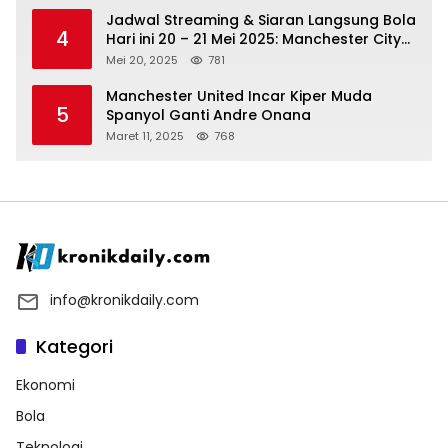
Jadwal Streaming & Siaran Langsung Bola
4
Hari ini 20 – 21 Mei 2025: Manchester City
vs Bournemouth
Mei 20, 2025
781
Manchester United Incar Kiper Muda
5
Spanyol Ganti Andre Onana
Maret 11, 2025
768
info@kronikdaily.com
Kategori
Ekonomi
Bola
Teknologi