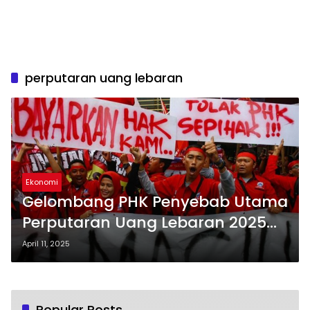
perputaran uang lebaran
Ekonomi
Gelombang PHK Penyebab Utama
Perputaran Uang Lebaran 2025
Anjlok
April 11, 2025
Popular Posts