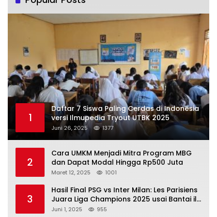
Daftar 7 Siswa Paling Cerdas di Indonesia
1
versi Ilmupedia Tryout UTBK 2025
Juni 26, 2025
1377
Cara UMKM Menjadi Mitra Program MBG
2
dan Dapat Modal Hingga Rp500 Juta
Maret 12, 2025
1001
Hasil Final PSG vs Inter Milan: Les Parisiens
3
Juara Liga Champions 2025 usai Bantai il
Nerazzurri
Juni 1, 2025
955