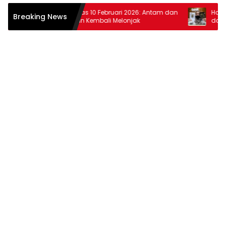
Harga Emas 10 Februari 2026: Antam dan
Harga Emas
Breaking News
Pegadaian Kembali Melonjak
dan Pegad