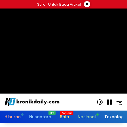
Langsung
×
Scroll Untuk Baca Artikel
ke
konten
Hiburan
Nusantara
Bola
Nasional
Teknologi