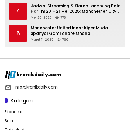
Jadwal Streaming & Siaran Langsung Bola
4
Hari ini 20 – 21 Mei 2025: Manchester City
vs Bournemouth
Mei 20, 2025
778
Manchester United Incar Kiper Muda
5
Spanyol Ganti Andre Onana
Maret 11, 2025
766
info@kronikdaily.com
Kategori
Ekonomi
Bola
Teknologi