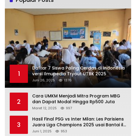
Daftar 7 Siswa Paling Cerdas di Indonesia
1
versi Ilmupedia Tryout UTBK 2025
Juni 26, 2025
1376
Cara UMKM Menjadi Mitra Program MBG
2
dan Dapat Modal Hingga Rp500 Juta
Maret 12, 2025
997
Hasil Final PSG vs Inter Milan: Les Parisiens
3
Juara Liga Champions 2025 usai Bantai il
Nerazzurri
Juni 1, 2025
953