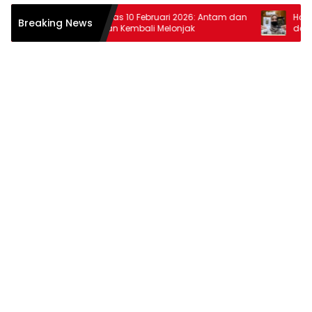
Harga Emas 10 Februari 2026: Antam dan
Harga Ema
Breaking News
Pegadaian Kembali Melonjak
dan Pega