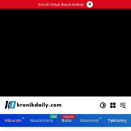
Langsung
×
Scroll Untuk Baca Artikel
ke
konten
Hiburan
Nusantara
Bola
Nasional
Teknologi