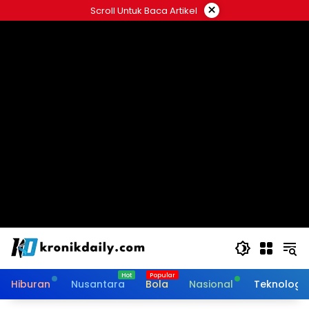
Langsung
×
Scroll Untuk Baca Artikel
ke
konten
Hiburan
Nusantara
Bola
Nasional
Teknologi