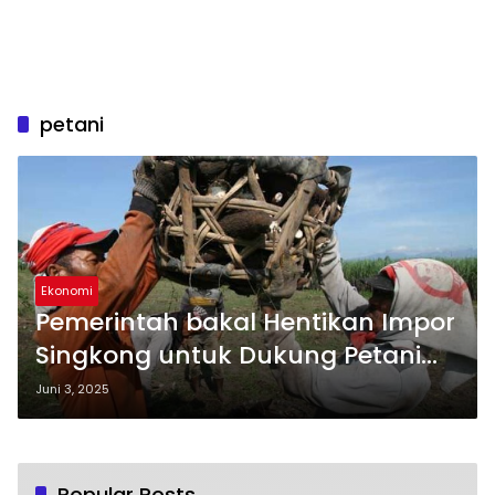
petani
Ekonomi
Pemerintah bakal Hentikan Impor
Singkong untuk Dukung Petani
dan Industri Dalam Negeri
Juni 3, 2025
Popular Posts