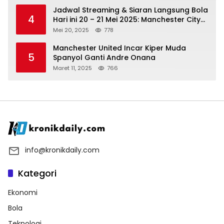
Jadwal Streaming & Siaran Langsung Bola
4
Hari ini 20 – 21 Mei 2025: Manchester City
vs Bournemouth
Mei 20, 2025
778
Manchester United Incar Kiper Muda
5
Spanyol Ganti Andre Onana
Maret 11, 2025
766
info@kronikdaily.com
Kategori
Ekonomi
Bola
Teknologi