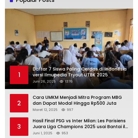
Daftar 7 Siswa Paling Cerdas di Indonesia
1
versi Ilmupedia Tryout UTBK 2025
Juni 26, 2025
1376
Cara UMKM Menjadi Mitra Program MBG
2
dan Dapat Modal Hingga Rp500 Juta
Maret 12, 2025
997
Hasil Final PSG vs Inter Milan: Les Parisiens
3
Juara Liga Champions 2025 usai Bantai il
Nerazzurri
Juni 1, 2025
953