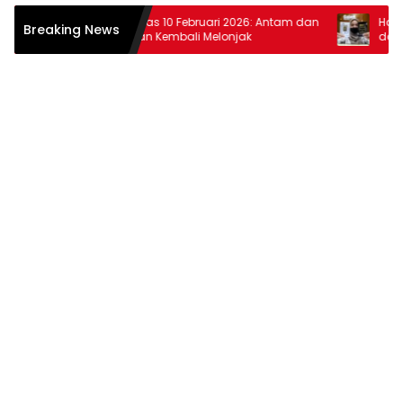
Harga Emas 10 Februari 2026: Antam dan
Harga Ema
Breaking News
Pegadaian Kembali Melonjak
dan Pega