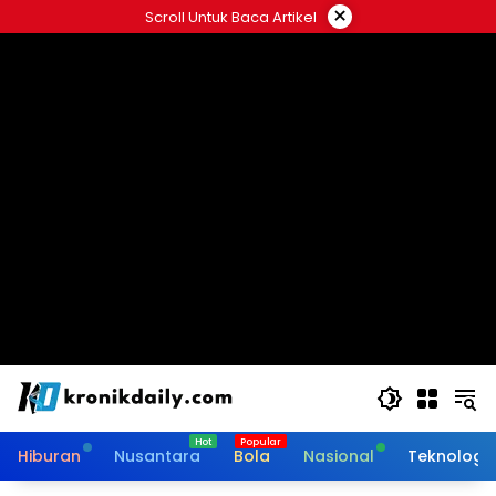
Langsung
×
Scroll Untuk Baca Artikel
ke
konten
Hiburan
Nusantara
Bola
Nasional
Teknologi