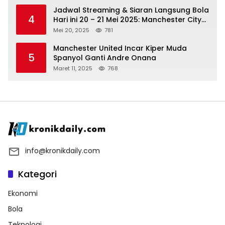
Jadwal Streaming & Siaran Langsung Bola
4
Hari ini 20 – 21 Mei 2025: Manchester City
vs Bournemouth
Mei 20, 2025
781
Manchester United Incar Kiper Muda
5
Spanyol Ganti Andre Onana
Maret 11, 2025
768
info@kronikdaily.com
Kategori
Ekonomi
Bola
Teknologi