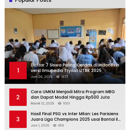
Daftar 7 Siswa Paling Cerdas di Indonesia
1
versi Ilmupedia Tryout UTBK 2025
Juni 26, 2025
1377
Cara UMKM Menjadi Mitra Program MBG
2
dan Dapat Modal Hingga Rp500 Juta
Maret 12, 2025
1001
Hasil Final PSG vs Inter Milan: Les Parisiens
3
Juara Liga Champions 2025 usai Bantai il
Nerazzurri
Juni 1, 2025
955