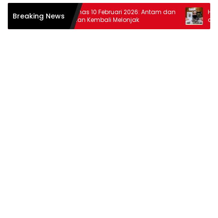
r
Harga Emas 10 Februari 2026: Antam dan
Harga Em
Breaking News
Pegadaian Kembali Melonjak
dan Pega