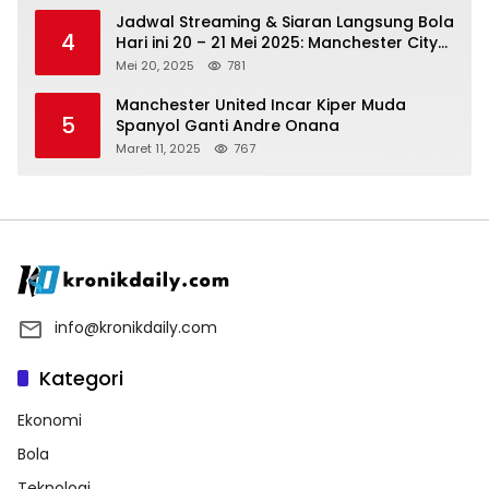
Jadwal Streaming & Siaran Langsung Bola
4
Hari ini 20 – 21 Mei 2025: Manchester City
vs Bournemouth
Mei 20, 2025
781
Manchester United Incar Kiper Muda
5
Spanyol Ganti Andre Onana
Maret 11, 2025
767
info@kronikdaily.com
Kategori
Ekonomi
Bola
Teknologi