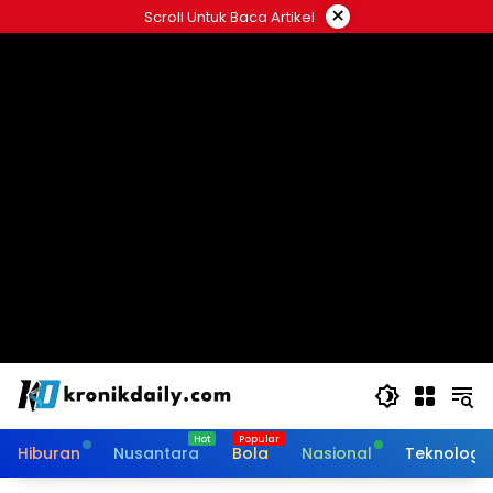
Langsung
×
Scroll Untuk Baca Artikel
ke
konten
Hiburan
Nusantara
Bola
Nasional
Teknologi