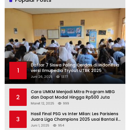
Daftar 7 Siswa Paling Cerdas di Indonesia
1
versi Ilmupedia Tryout UTBK 2025
Juni 26, 2025
1377
Cara UMKM Menjadi Mitra Program MBG
2
dan Dapat Modal Hingga Rp500 Juta
Maret 12, 2025
999
Hasil Final PSG vs Inter Milan: Les Parisiens
3
Juara Liga Champions 2025 usai Bantai il
Nerazzurri
Juni 1, 2025
954