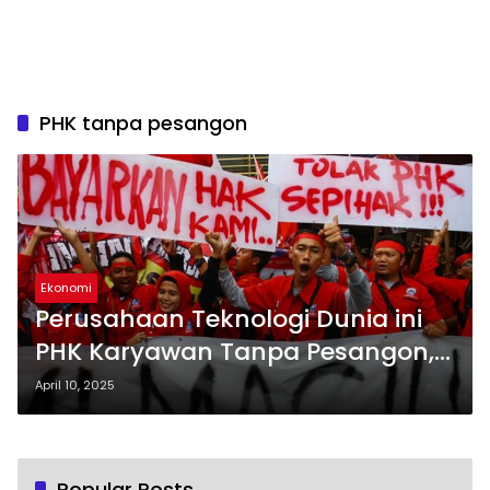
PHK tanpa pesangon
Ekonomi
Perusahaan Teknologi Dunia ini
PHK Karyawan Tanpa Pesangon,
ini Alasannya
April 10, 2025
Popular Posts