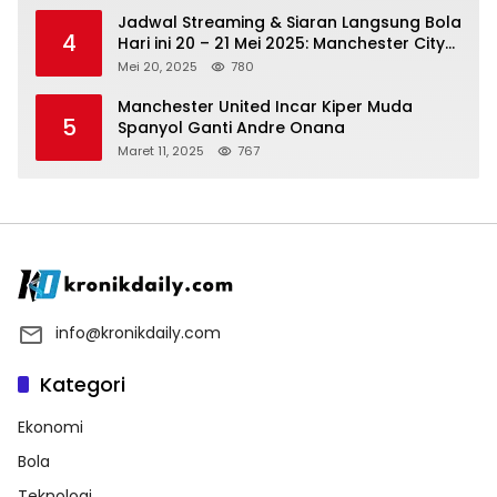
Jadwal Streaming & Siaran Langsung Bola
4
Hari ini 20 – 21 Mei 2025: Manchester City
vs Bournemouth
Mei 20, 2025
780
Manchester United Incar Kiper Muda
5
Spanyol Ganti Andre Onana
Maret 11, 2025
767
info@kronikdaily.com
Kategori
Ekonomi
Bola
Teknologi