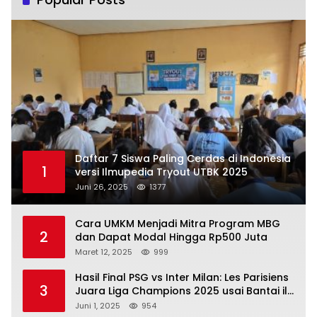
Daftar 7 Siswa Paling Cerdas di Indonesia
1
versi Ilmupedia Tryout UTBK 2025
Juni 26, 2025
1377
Cara UMKM Menjadi Mitra Program MBG
2
dan Dapat Modal Hingga Rp500 Juta
Maret 12, 2025
999
Hasil Final PSG vs Inter Milan: Les Parisiens
3
Juara Liga Champions 2025 usai Bantai il
Nerazzurri
Juni 1, 2025
954