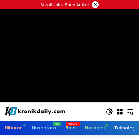
Langsung
×
Scroll Untuk Baca Artikel
ke
konten
Hiburan
Nusantara
Bola
Nasional
Teknologi