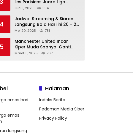
3
Les Parisiens Juara Liga
Champions 2025 usai Bantai il
Juni 1, 2025
954
Nerazzurri
Jadwal Streaming & Siaran
4
Langsung Bola Hari ini 20 – 21
Mei 2025: Manchester City vs
Mei 20, 2025
781
Bournemouth
Manchester United Incar
5
Kiper Muda Spanyol Ganti
Andre Onana
Maret 11, 2025
767
bel
Halaman
rga emas hari
Indeks Berita
Pedoman Media Siber
rga emas
Privacy Policy
m
aran langsung