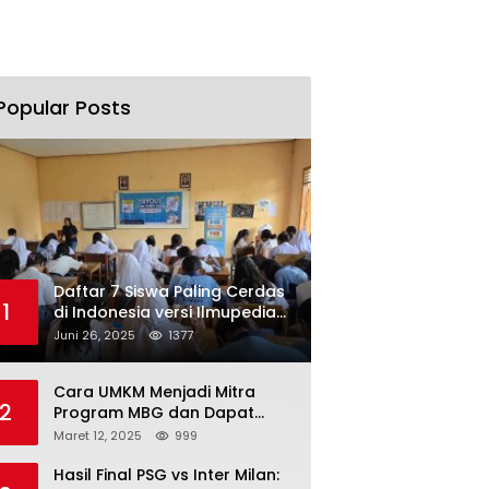
Popular Posts
Daftar 7 Siswa Paling Cerdas
1
di Indonesia versi Ilmupedia
Tryout UTBK 2025
Juni 26, 2025
1377
Cara UMKM Menjadi Mitra
2
Program MBG dan Dapat
Modal Hingga Rp500 Juta
Maret 12, 2025
999
Hasil Final PSG vs Inter Milan: