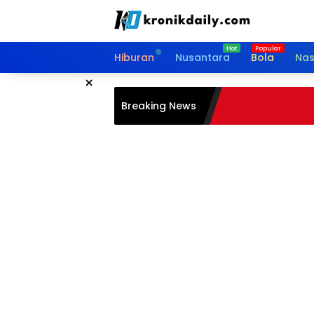
Langsung
ke
konten
Hiburan
Nusantara
Bola
Nas
×
Breaking News