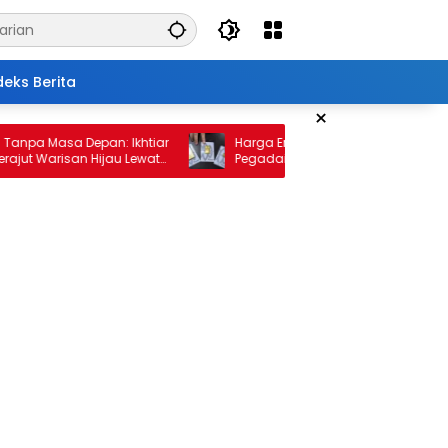
deks Berita
×
 Masa Depan: Ikhtiar
Harga Emas 10 Februari 2026: Antam dan
arisan Hijau Lewat
Pegadaian Kembali Melonjak