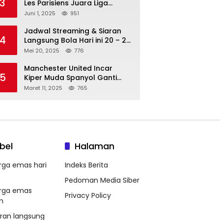
3
Les Parisiens Juara Liga
Champions 2025 usai Bantai il
Juni 1, 2025
951
Nerazzurri
Jadwal Streaming & Siaran
4
Langsung Bola Hari ini 20 – 21
Mei 2025: Manchester City vs
Mei 20, 2025
776
Bournemouth
Manchester United Incar
5
Kiper Muda Spanyol Ganti
Andre Onana
Maret 11, 2025
765
bel
Halaman
rga emas hari
Indeks Berita
Pedoman Media Siber
rga emas
Privacy Policy
m
aran langsung