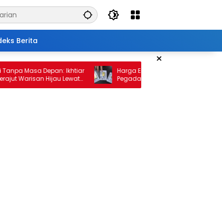
deks Berita
×
Masa Depan: Ikhtiar
Harga Emas 10 Februari 2026: Antam dan
arisan Hijau Lewat
Pegadaian Kembali Melonjak