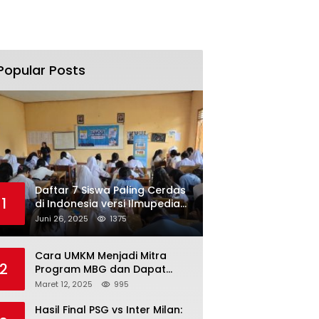
Popular Posts
Daftar 7 Siswa Paling Cerdas
1
di Indonesia versi Ilmupedia
Tryout UTBK 2025
Juni 26, 2025
1375
Cara UMKM Menjadi Mitra
2
Program MBG dan Dapat
Modal Hingga Rp500 Juta
Maret 12, 2025
995
Hasil Final PSG vs Inter Milan: