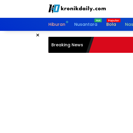
Langsung
ke
konten
Hiburan
Nusantara
Bola
Nas
×
Breaking News