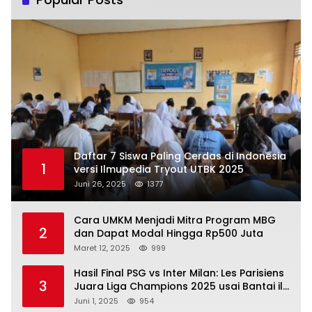
Daftar 7 Siswa Paling Cerdas di Indonesia
1
versi Ilmupedia Tryout UTBK 2025
Juni 26, 2025
1377
Cara UMKM Menjadi Mitra Program MBG
2
dan Dapat Modal Hingga Rp500 Juta
Maret 12, 2025
999
Hasil Final PSG vs Inter Milan: Les Parisiens
3
Juara Liga Champions 2025 usai Bantai il
Nerazzurri
Juni 1, 2025
954