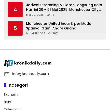
Jadwal Streaming & Siaran Langsung Bola
4
Hari ini 20 – 21 Mei 2025: Manchester City
vs Bournemouth
Mei 20, 2025
781
Manchester United Incar Kiper Muda
5
Spanyol Ganti Andre Onana
Maret 11, 2025
767
info@kronikdaily.com
Kategori
Ekonomi
Bola
Teknologi