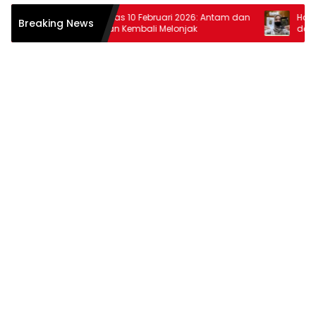
Harga Emas 10 Februari 2026: Antam dan
Harga Ema
Breaking News
Pegadaian Kembali Melonjak
dan Pegad