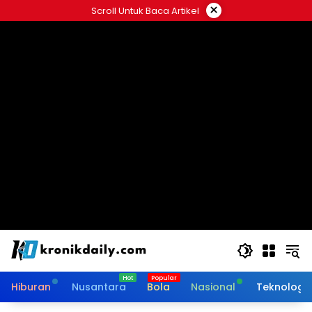
Langsung
×
Scroll Untuk Baca Artikel
ke
konten
Hiburan
Nusantara
Bola
Nasional
Teknologi