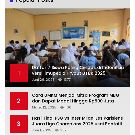
Daftar 7 Siswa Paling Cerdas di Indonesia
1
versi Ilmupedia Tryout UTBK 2025
Juni 26, 2025
1377
Cara UMKM Menjadi Mitra Program MBG
2
dan Dapat Modal Hingga Rp500 Juta
Maret 12, 2025
1001
Hasil Final PSG vs Inter Milan: Les Parisiens
3
Juara Liga Champions 2025 usai Bantai il
Nerazzurri
Juni 1, 2025
957