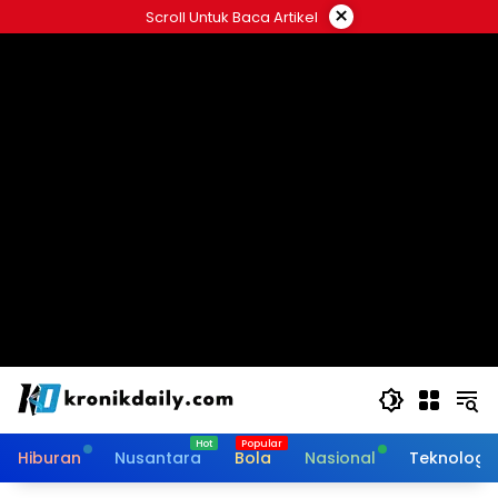
Langsung
×
Scroll Untuk Baca Artikel
ke
konten
Hiburan
Nusantara
Bola
Nasional
Teknologi