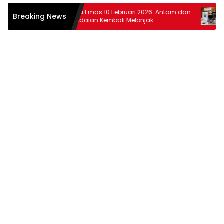
htiar
Harga Emas 10 Februari 2026: Antam dan
Harg
Breaking News
wat
Pegadaian Kembali Melonjak
dan 