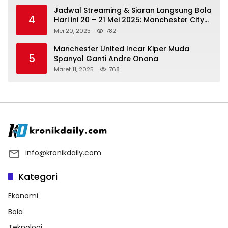
Jadwal Streaming & Siaran Langsung Bola
4
Hari ini 20 – 21 Mei 2025: Manchester City
vs Bournemouth
Mei 20, 2025
782
Manchester United Incar Kiper Muda
5
Spanyol Ganti Andre Onana
Maret 11, 2025
768
info@kronikdaily.com
Kategori
Ekonomi
Bola
Teknologi