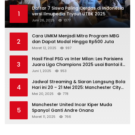
Daftar 7 Siswa Paling Cerdas di Indonesia
1
versi Ilmupedia Tryout UTBK 2025
Juni 26, 2025
1377
Cara UMKM Menjadi Mitra Program MBG
2
dan Dapat Modal Hingga Rp500 Juta
Maret 12, 2025
997
Hasil Final PSG vs Inter Milan: Les Parisiens
3
Juara Liga Champions 2025 usai Bantai il
Nerazzurri
Juni 1, 2025
953
Jadwal Streaming & Siaran Langsung Bola
4
Hari ini 20 – 21 Mei 2025: Manchester City
vs Bournemouth
Mei 20, 2025
778
Manchester United Incar Kiper Muda
5
Spanyol Ganti Andre Onana
Maret 11, 2025
766