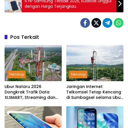
5 HP Samsung Terbaik 2025, Kualitas Unggul
dengan Harga Terjangkau
Pos Terkait
Teknologi
Teknologi
Libur Nataru 2026
Jaringan Internet
Dongkrak Trafik Data
Telkomsel Tetap Kencang
XLSMART, Streaming dan
di Sumbagsel selama Libur
Gim Meledak
Akhir Tahun 2025