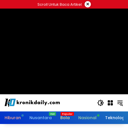
Langsung
×
Scroll Untuk Baca Artikel
ke
konten
Hiburan
Nusantara
Bola
Nasional
Teknologi