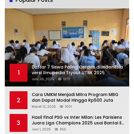
Daftar 7 Siswa Paling Cerdas di Indonesia
1
versi Ilmupedia Tryout UTBK 2025
Juni 26, 2025
1377
Cara UMKM Menjadi Mitra Program MBG
2
dan Dapat Modal Hingga Rp500 Juta
Maret 12, 2025
1001
Hasil Final PSG vs Inter Milan: Les Parisiens
3
Juara Liga Champions 2025 usai Bantai il
Nerazzurri
Juni 1, 2025
955