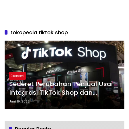
tokopedia tiktok shop
Ekonomi
Sederet Perubahan Penjual Usai
Integrasi TikTok Shop dan
Tokopedia
Juni 19, 2025
Popular Posts