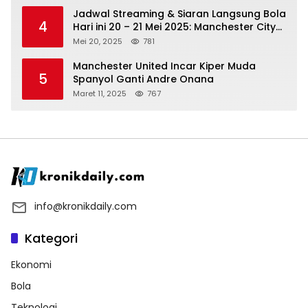
Jadwal Streaming & Siaran Langsung Bola
4
Hari ini 20 – 21 Mei 2025: Manchester City
vs Bournemouth
Mei 20, 2025
781
Manchester United Incar Kiper Muda
5
Spanyol Ganti Andre Onana
Maret 11, 2025
767
info@kronikdaily.com
Kategori
Ekonomi
Bola
Teknologi