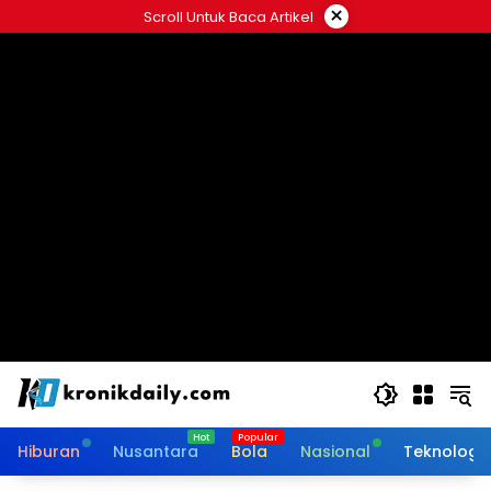
Langsung
×
Scroll Untuk Baca Artikel
ke
konten
Hiburan
Nusantara
Bola
Nasional
Teknologi