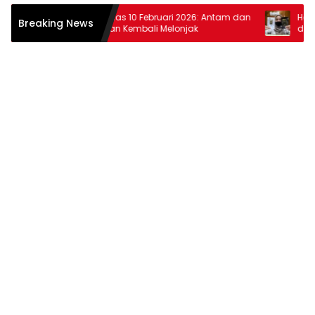
Harga Emas 10 Februari 2026: Antam dan
Harga Ema
Breaking News
Pegadaian Kembali Melonjak
dan Pega