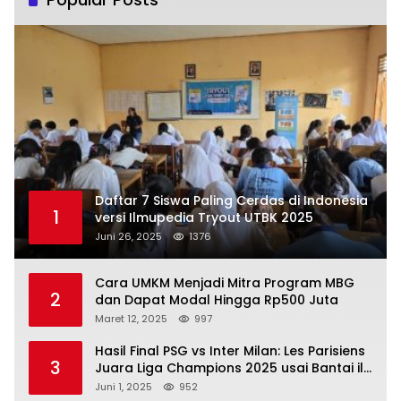
Daftar 7 Siswa Paling Cerdas di Indonesia
1
versi Ilmupedia Tryout UTBK 2025
Juni 26, 2025
1376
Cara UMKM Menjadi Mitra Program MBG
2
dan Dapat Modal Hingga Rp500 Juta
Maret 12, 2025
997
Hasil Final PSG vs Inter Milan: Les Parisiens
3
Juara Liga Champions 2025 usai Bantai il
Nerazzurri
Juni 1, 2025
952