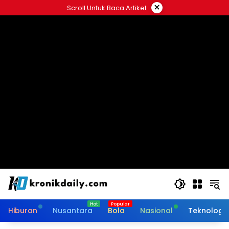
Langsung
×
Scroll Untuk Baca Artikel
ke
konten
Hiburan
Nusantara
Bola
Nasional
Teknologi