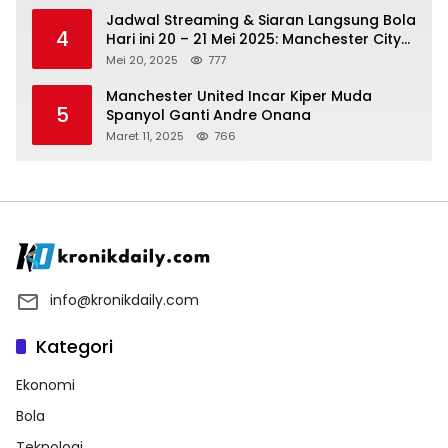
Jadwal Streaming & Siaran Langsung Bola
4
Hari ini 20 – 21 Mei 2025: Manchester City
vs Bournemouth
Mei 20, 2025
777
Manchester United Incar Kiper Muda
5
Spanyol Ganti Andre Onana
Maret 11, 2025
766
info@kronikdaily.com
Kategori
Ekonomi
Bola
Teknologi