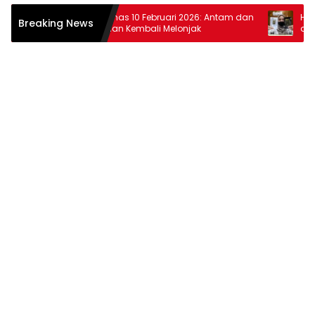
r
Harga Emas 10 Februari 2026: Antam dan
Harga Em
Breaking News
Pegadaian Kembali Melonjak
dan Pega