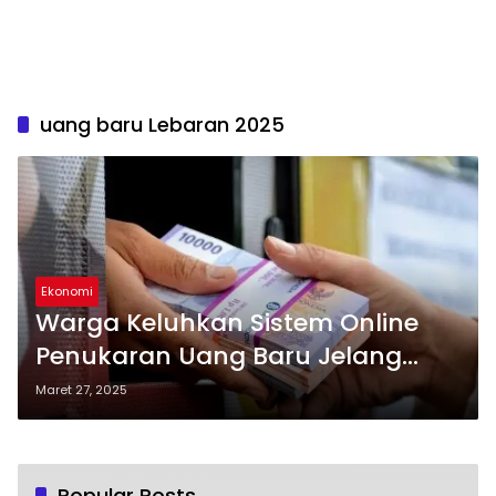
uang baru Lebaran 2025
Ekonomi
Warga Keluhkan Sistem Online
Penukaran Uang Baru Jelang
Lebaran
Maret 27, 2025
Popular Posts