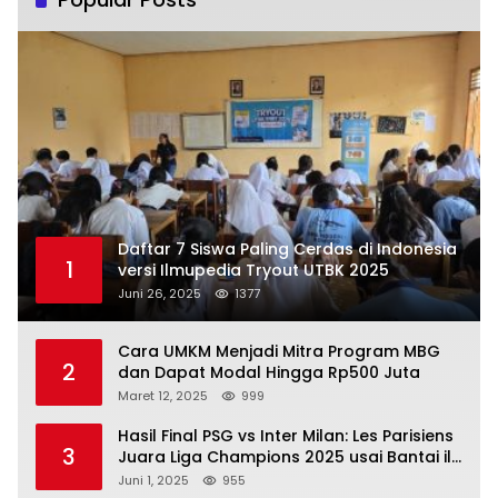
Daftar 7 Siswa Paling Cerdas di Indonesia
1
versi Ilmupedia Tryout UTBK 2025
Juni 26, 2025
1377
Cara UMKM Menjadi Mitra Program MBG
2
dan Dapat Modal Hingga Rp500 Juta
Maret 12, 2025
999
Hasil Final PSG vs Inter Milan: Les Parisiens
3
Juara Liga Champions 2025 usai Bantai il
Nerazzurri
Juni 1, 2025
955