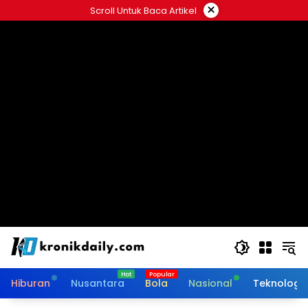
Langsung
×
Scroll Untuk Baca Artikel
ke
konten
Hiburan
Nusantara
Bola
Nasional
Teknologi