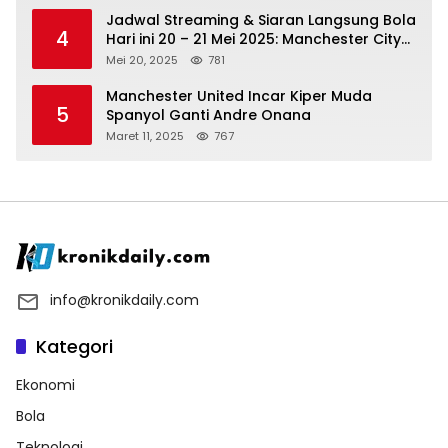
Jadwal Streaming & Siaran Langsung Bola
4
Hari ini 20 – 21 Mei 2025: Manchester City
vs Bournemouth
Mei 20, 2025
781
Manchester United Incar Kiper Muda
5
Spanyol Ganti Andre Onana
Maret 11, 2025
767
info@kronikdaily.com
Kategori
Ekonomi
Bola
Teknologi