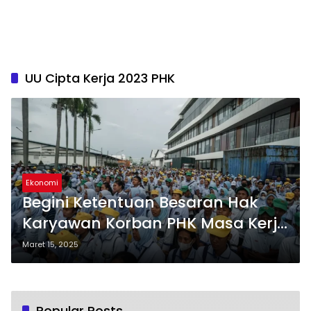
UU Cipta Kerja 2023 PHK
Ekonomi
Begini Ketentuan Besaran Hak
Karyawan Korban PHK Masa Kerja
0-24 Tahun, Pesangon hingga
Maret 15, 2025
Uang Penghargaan
Popular Posts