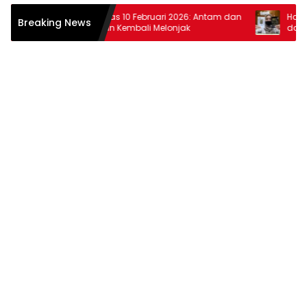
Harga Emas 10 Februari 2026: Antam dan
Harga Emas
Breaking News
Pegadaian Kembali Melonjak
dan Pegad