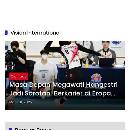
Vision International
Olahraga
Masa Depan Megawati Hangestri
Jadi Sorotan, Berkarier di Eropa
atau Bertahan di Liga Voli Korea?
Maret 11, 2025
Popular Posts