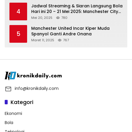
Jadwal Streaming & Siaran Langsung Bola
4
Hari ini 20 – 21 Mei 2025: Manchester City
vs Bournemouth
Mei 20, 2025
780
Manchester United Incar Kiper Muda
5
Spanyol Ganti Andre Onana
Maret 11, 2025
767
info@kronikdaily.com
Kategori
Ekonomi
Bola
Teknologi