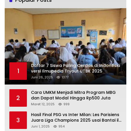
Daftar 7 Siswa Paling Cerdas di Indonesia
1
versi Ilmupedia Tryout UTBK 2025
Juni 26, 2025
1377
Cara UMKM Menjadi Mitra Program MBG
2
dan Dapat Modal Hingga Rp500 Juta
Maret 12, 2025
999
Hasil Final PSG vs Inter Milan: Les Parisiens
3
Juara Liga Champions 2025 usai Bantai il
Nerazzurri
Juni 1, 2025
954