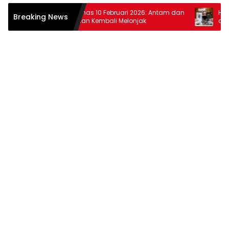
ar
Harga Emas 10 Februari 2026: Antam dan
Harga E
Breaking News
t
Pegadaian Kembali Melonjak
dan Pe