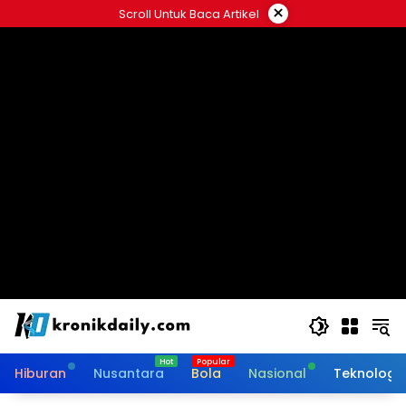
Langsung
×
Scroll Untuk Baca Artikel
ke
konten
Hiburan
Nusantara
Bola
Nasional
Teknologi