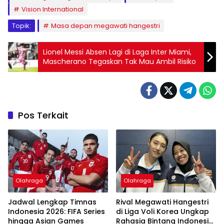
Vision International
Topik:
Masa depan megawati hangestri
Lionel Messi Absen Lagi di Laga Inter Miami,
Mascherano Tegaskan Tak Mau Ambil Risiko
Pos Terkait
Olahraga
Olahraga
Jadwal Lengkap Timnas
Rival Megawati Hangestri
Indonesia 2026: FIFA Series
di Liga Voli Korea Ungkap
hingga Asian Games
Rahasia Bintang Indonesia