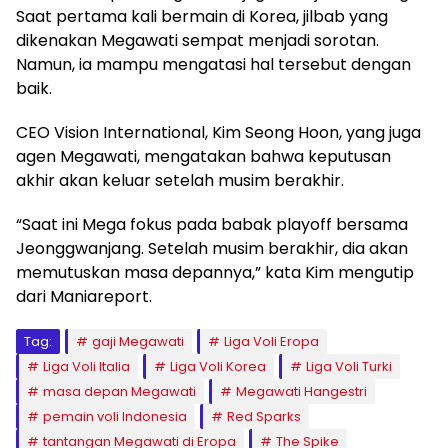
Saat pertama kali bermain di Korea, jilbab yang
dikenakan Megawati sempat menjadi sorotan.
Namun, ia mampu mengatasi hal tersebut dengan
baik.
CEO Vision International, Kim Seong Hoon, yang juga
agen Megawati, mengatakan bahwa keputusan
akhir akan keluar setelah musim berakhir.
“Saat ini Mega fokus pada babak playoff bersama
Jeonggwanjang. Setelah musim berakhir, dia akan
memutuskan masa depannya,” kata Kim mengutip
dari Maniareport.
Tag:
gaji Megawati
Liga Voli Eropa
Liga Voli Italia
Liga Voli Korea
Liga Voli Turki
masa depan Megawati
Megawati Hangestri
pemain voli Indonesia
Red Sparks
tantangan Megawati di Eropa
The Spike