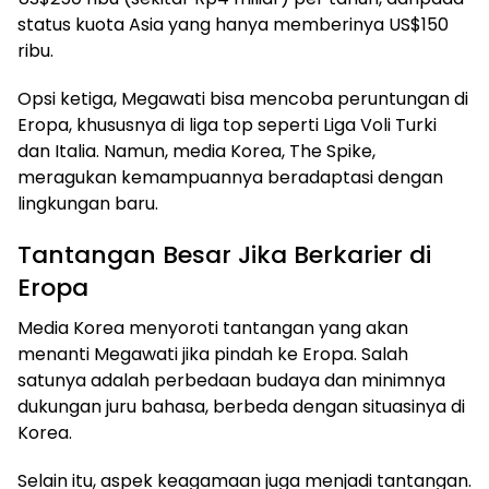
status kuota Asia yang hanya memberinya US$150
ribu.
Opsi ketiga, Megawati bisa mencoba peruntungan di
Eropa, khususnya di liga top seperti Liga Voli Turki
dan Italia. Namun, media Korea, The Spike,
meragukan kemampuannya beradaptasi dengan
lingkungan baru.
Tantangan Besar Jika Berkarier di
Eropa
Media Korea menyoroti tantangan yang akan
menanti Megawati jika pindah ke Eropa. Salah
satunya adalah perbedaan budaya dan minimnya
dukungan juru bahasa, berbeda dengan situasinya di
Korea.
Selain itu, aspek keagamaan juga menjadi tantangan.