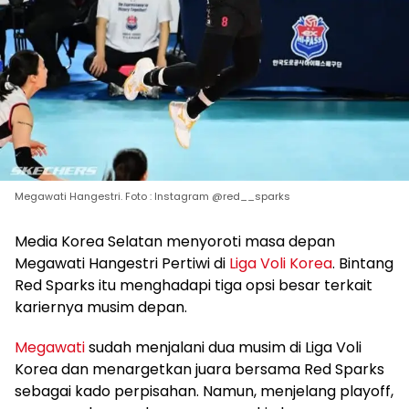
Megawati Hangestri. Foto : Instagram @red__sparks
Media Korea Selatan menyoroti masa depan
Megawati Hangestri Pertiwi di
Liga Voli Korea
. Bintang
Red Sparks itu menghadapi tiga opsi besar terkait
kariernya musim depan.
Megawati
sudah menjalani dua musim di Liga Voli
Korea dan menargetkan juara bersama Red Sparks
sebagai kado perpisahan. Namun, menjelang playoff,