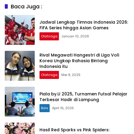
Baca Juga :
Jadwal Lengkap Timnas Indonesia 2026:
FIFA Series hingga Asian Games
Olahraga
Januari 10, 2026
Rival Megawati Hangestri di Liga Voli
Korea Ungkap Rahasia Bintang
Indonesia itu
Olahraga
Mei 8, 2025
Piala by.U 2025, Turnamen Futsal Pelajar
Terbesar Hadir di Lampung
Bola
April 16, 2025
Hasil Red Sparks vs Pink Spiders: