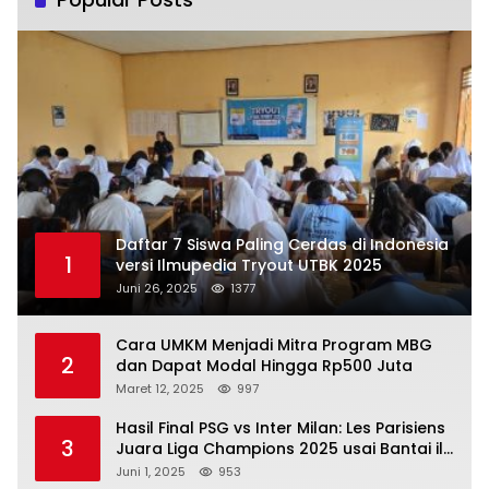
Daftar 7 Siswa Paling Cerdas di Indonesia
1
versi Ilmupedia Tryout UTBK 2025
Juni 26, 2025
1377
Cara UMKM Menjadi Mitra Program MBG
2
dan Dapat Modal Hingga Rp500 Juta
Maret 12, 2025
997
Hasil Final PSG vs Inter Milan: Les Parisiens
3
Juara Liga Champions 2025 usai Bantai il
Nerazzurri
Juni 1, 2025
953