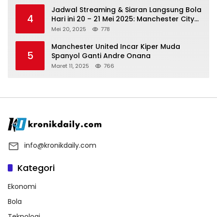
Jadwal Streaming & Siaran Langsung Bola
4
Hari ini 20 – 21 Mei 2025: Manchester City
vs Bournemouth
Mei 20, 2025
778
Manchester United Incar Kiper Muda
5
Spanyol Ganti Andre Onana
Maret 11, 2025
766
info@kronikdaily.com
Kategori
Ekonomi
Bola
Teknologi