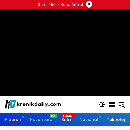
Langsung
×
Scroll Untuk Baca Artikel
ke
konten
Hiburan
Nusantara
Bola
Nasional
Teknologi