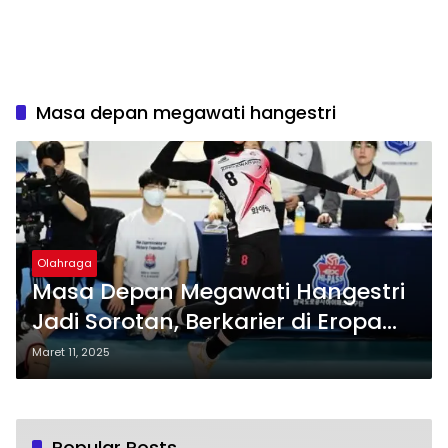
Masa depan megawati hangestri
Olahraga
Masa Depan Megawati Hangestri
Jadi Sorotan, Berkarier di Eropa
atau Bertahan di Liga Voli Korea?
Maret 11, 2025
Popular Posts