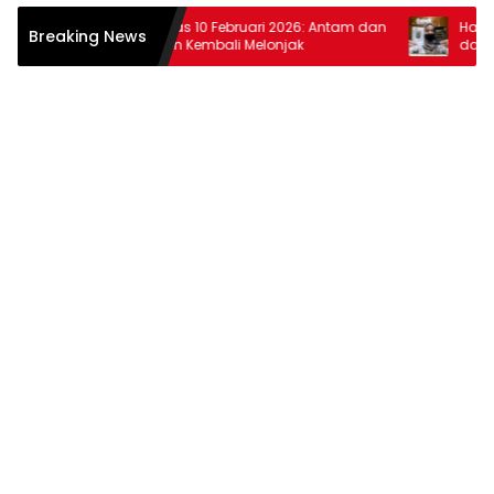
Harga Emas 10 Februari 2026: Antam dan
Harga Emas
Breaking News
Pegadaian Kembali Melonjak
dan Pegad