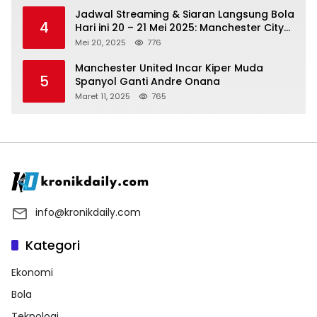
Jadwal Streaming & Siaran Langsung Bola
4
Hari ini 20 – 21 Mei 2025: Manchester City
vs Bournemouth
Mei 20, 2025
776
Manchester United Incar Kiper Muda
5
Spanyol Ganti Andre Onana
Maret 11, 2025
765
info@kronikdaily.com
Kategori
Ekonomi
Bola
Teknologi