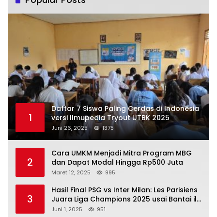
Daftar 7 Siswa Paling Cerdas di Indonesia
1
versi Ilmupedia Tryout UTBK 2025
Juni 26, 2025
1375
Cara UMKM Menjadi Mitra Program MBG
2
dan Dapat Modal Hingga Rp500 Juta
Maret 12, 2025
995
Hasil Final PSG vs Inter Milan: Les Parisiens
3
Juara Liga Champions 2025 usai Bantai il
Nerazzurri
Juni 1, 2025
951