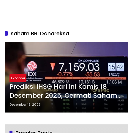
saham BRI Danareksa
Ekonomi
Prediksi IHSG Hari ini Kamis 18
Desember 2025, Cermati Saham
Rekomendasi Analis
Desember 18, 2025
Popular Posts