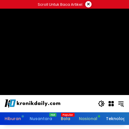
Langsung
×
Scroll Untuk Baca Artikel
ke
konten
Hiburan
Nusantara
Bola
Nasional
Teknologi