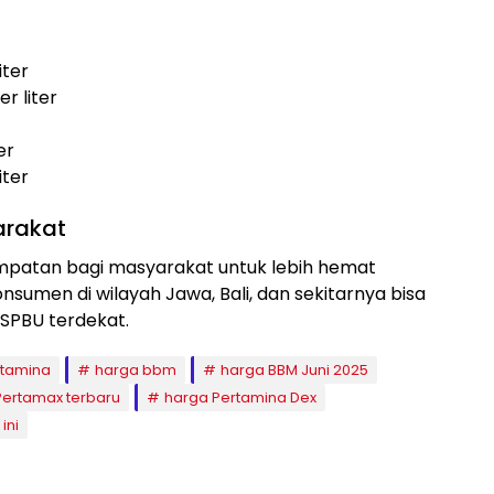
iter
r liter
er
iter
arakat
mpatan bagi masyarakat untuk lebih hemat
sumen di wilayah Jawa, Bali, dan sekitarnya bisa
SPBU terdekat.
rtamina
harga bbm
harga BBM Juni 2025
Pertamax terbaru
harga Pertamina Dex
ini