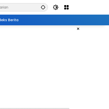
deks Berita
×