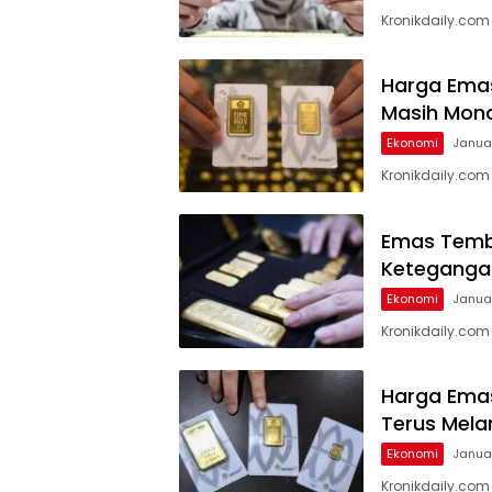
Kronikdaily.co
Harga Emas
Masih Mon
Ekonomi
Januar
Kronikdaily.co
Emas Tembu
Ketegangan
Ekonomi
Januar
Kronikdaily.co
Harga Emas
Terus Mel
Ekonomi
Januar
Kronikdaily.co