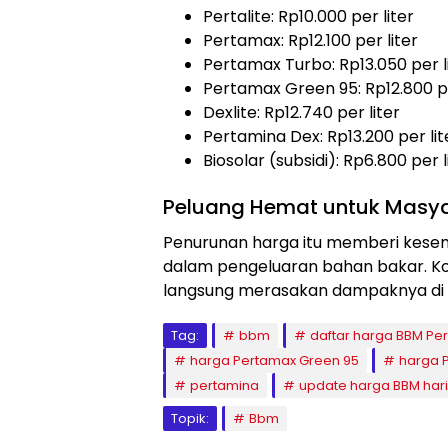
Pertalite: Rp10.000 per liter
Pertamax: Rp12.100 per liter
Pertamax Turbo: Rp13.050 per l
Pertamax Green 95: Rp12.800 pe
Dexlite: Rp12.740 per liter
Pertamina Dex: Rp13.200 per lit
Biosolar (subsidi): Rp6.800 per l
Peluang Hemat untuk Masy
Penurunan harga itu memberi kese
dalam pengeluaran bahan bakar. Kon
langsung merasakan dampaknya di 
Tag:
bbm
daftar harga BBM Pe
harga Pertamax Green 95
harga 
pertamina
update harga BBM hari 
Topik:
Bbm