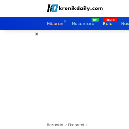
Langsung
ke
konten
Hiburan
Nusantara
Bola
Nas
×
Beranda
Ekonomi