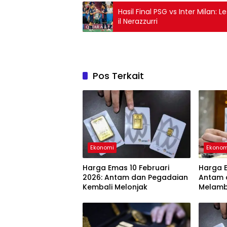
Hasil Final PSG vs Inter Milan:
il Nerazzurri
Pos Terkait
Ekonomi
Ekonom
Harga Emas 10 Februari
Harga E
2026: Antam dan Pegadaian
Antam 
Kembali Melonjak
Melam