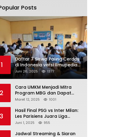
Popular Posts
Daftar 7 Siswa Paling Cerdas
1
di Indonesia versi Ilmupedia
Tryout UTBK 2025
Juni 26, 2025
1377
Cara UMKM Menjadi Mitra
2
Program MBG dan Dapat
Modal Hingga Rp500 Juta
Maret 12, 2025
1001
Hasil Final PSG vs Inter Milan:
3
Les Parisiens Juara Liga
Champions 2025 usai Bantai il
Juni 1, 2025
955
Nerazzurri
Jadwal Streaming & Siaran