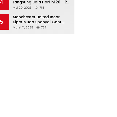
4
Langsung Bola Hari ini 20 – 21
Mei 2025: Manchester City vs
Mei 20, 2025
781
Bournemouth
Manchester United Incar
5
Kiper Muda Spanyol Ganti
Andre Onana
Maret 11, 2025
767