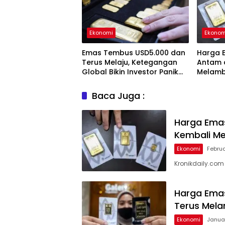
Ekonomi
Ekonom
Emas Tembus USD5.000 dan
Harga E
Terus Melaju, Ketegangan
Antam 
Global Bikin Investor Panik
Melam
Aman
Baca Juga :
Harga Emas
Kembali Me
Ekonomi
Februa
Kronikdaily.co
Harga Emas
Terus Mel
Ekonomi
Januar