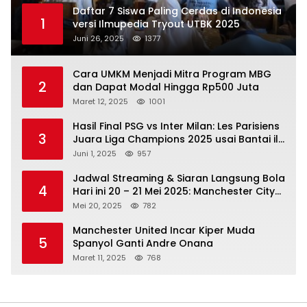
Daftar 7 Siswa Paling Cerdas di Indonesia
1
versi Ilmupedia Tryout UTBK 2025
Juni 26, 2025
1377
Cara UMKM Menjadi Mitra Program MBG
2
dan Dapat Modal Hingga Rp500 Juta
Maret 12, 2025
1001
Hasil Final PSG vs Inter Milan: Les Parisiens
3
Juara Liga Champions 2025 usai Bantai il
Nerazzurri
Juni 1, 2025
957
Jadwal Streaming & Siaran Langsung Bola
4
Hari ini 20 – 21 Mei 2025: Manchester City
vs Bournemouth
Mei 20, 2025
782
Manchester United Incar Kiper Muda
5
Spanyol Ganti Andre Onana
Maret 11, 2025
768