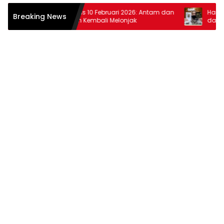
Harga Emas 10 Februari 2026: Antam dan
Harga Emas
Breaking News
Pegadaian Kembali Melonjak
dan Pegada