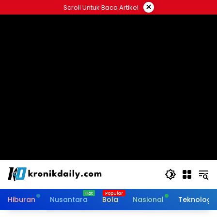
Langsung
×
Scroll Untuk Baca Artikel
ke
konten
Hiburan
Nusantara
Bola
Nasional
Teknologi