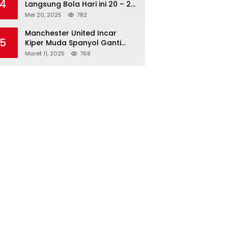
4
Langsung Bola Hari ini 20 – 21
Mei 2025: Manchester City vs
Mei 20, 2025
782
Bournemouth
Manchester United Incar
5
Kiper Muda Spanyol Ganti
Andre Onana
Maret 11, 2025
768