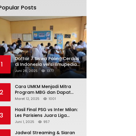
Popular Posts
Daftar 7 Siswa Paling Cerdas
1
di Indonesia versi Ilmupedia
Tryout UTBK 2025
Juni 26, 2025
1377
Cara UMKM Menjadi Mitra
2
Program MBG dan Dapat
Modal Hingga Rp500 Juta
Maret 12, 2025
1001
Hasil Final PSG vs Inter Milan:
3
Les Parisiens Juara Liga
Champions 2025 usai Bantai il
Juni 1, 2025
957
Nerazzurri
Jadwal Streaming & Siaran