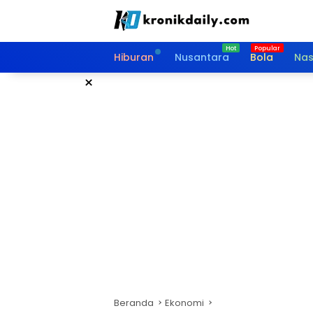
Langsung
ke
konten
Hiburan
Nusantara
Bola
Nas
×
Beranda
Ekonomi