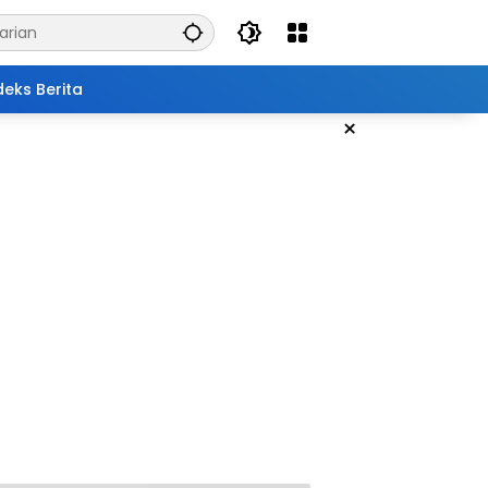
deks Berita
×