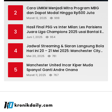
Cara UMKM Menjadi Mitra Program MBG
2
dan Dapat Modal Hingga Rp500 Juta
Maret 12, 2025
999
Hasil Final PSG vs Inter Milan: Les Parisiens
3
Juara Liga Champions 2025 usai Bantai il
Nerazzurri
Juni 1, 2025
954
Jadwal Streaming & Siaran Langsung Bola
4
Hari ini 20 – 21 Mei 2025: Manchester City
vs Bournemouth
Mei 20, 2025
781
Manchester United Incar Kiper Muda
5
Spanyol Ganti Andre Onana
Maret 11, 2025
767