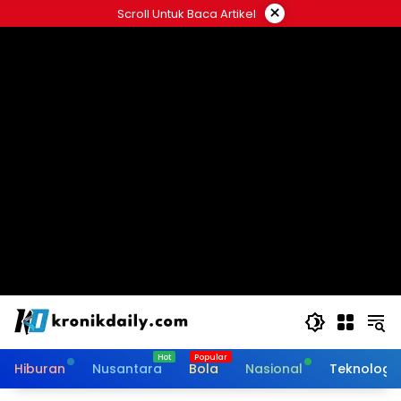
Langsung
×
Scroll Untuk Baca Artikel
ke
konten
Hiburan
Nusantara
Bola
Nasional
Teknologi