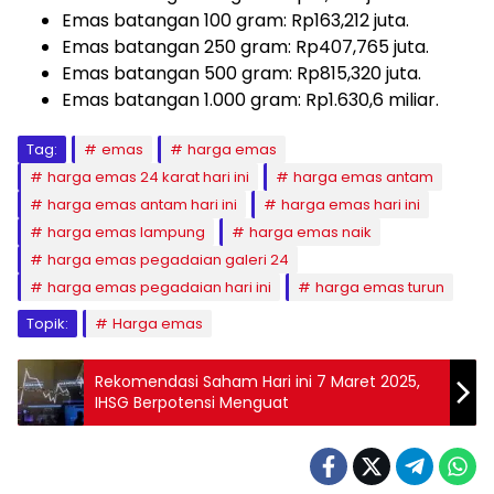
Emas batangan 100 gram: Rp163,212 juta.
Emas batangan 250 gram: Rp407,765 juta.
Emas batangan 500 gram: Rp815,320 juta.
Emas batangan 1.000 gram: Rp1.630,6 miliar.
Tag:
emas
harga emas
harga emas 24 karat hari ini
harga emas antam
harga emas antam hari ini
harga emas hari ini
harga emas lampung
harga emas naik
harga emas pegadaian galeri 24
harga emas pegadaian hari ini
harga emas turun
Topik:
Harga emas
Rekomendasi Saham Hari ini 7 Maret 2025,
IHSG Berpotensi Menguat