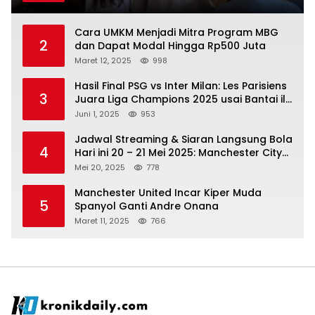
Cara UMKM Menjadi Mitra Program MBG
2
dan Dapat Modal Hingga Rp500 Juta
Maret 12, 2025
998
Hasil Final PSG vs Inter Milan: Les Parisiens
3
Juara Liga Champions 2025 usai Bantai il
Nerazzurri
Juni 1, 2025
953
Jadwal Streaming & Siaran Langsung Bola
4
Hari ini 20 – 21 Mei 2025: Manchester City
vs Bournemouth
Mei 20, 2025
778
Manchester United Incar Kiper Muda
5
Spanyol Ganti Andre Onana
Maret 11, 2025
766