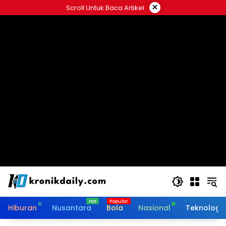
Langsung
×
Scroll Untuk Baca Artikel
ke
konten
Hiburan
Nusantara
Bola
Nasional
Teknologi