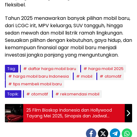
fleksibel.
Tahun 2025 menawarkan banyak pilihan mobil baru,
dari LCGC irit, MPV keluarga, SUV tangguh, hingga
sedan mewah dan mobil listrik ramah lingkungan.
Sesuaikan pilihan dengan kebutuhan, gaya hidup, dan
kemampuan finansial agar mobil baru menjadi
investasi jangka panjang yang menguntungkan.
Tag:
daftar harga mobil baru
harga mobil 2025
harga mobil baru Indonesia
mobil
otomotif
tips membeli mobil baru
Topik:
otomotif
rekomendasi mobil
25 Film Bioskop Indonesia dan Hollywood
Tayang Mei 2025, Sinopsis dan Jadwal
Tayangnya