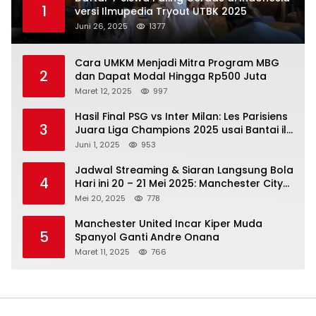
1
versi Ilmupedia Tryout UTBK 2025
Juni 26, 2025
1377
Cara UMKM Menjadi Mitra Program MBG
2
dan Dapat Modal Hingga Rp500 Juta
Maret 12, 2025
997
Hasil Final PSG vs Inter Milan: Les Parisiens
3
Juara Liga Champions 2025 usai Bantai il
Nerazzurri
Juni 1, 2025
953
Jadwal Streaming & Siaran Langsung Bola
4
Hari ini 20 – 21 Mei 2025: Manchester City
vs Bournemouth
Mei 20, 2025
778
Manchester United Incar Kiper Muda
5
Spanyol Ganti Andre Onana
Maret 11, 2025
766