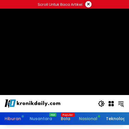
Langsung
×
Scroll Untuk Baca Artikel
ke
konten
Hiburan
Nusantara
Bola
Nasional
Teknologi