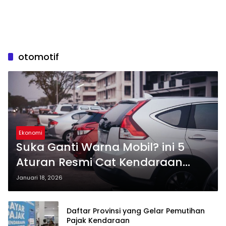
otomotif
Ekonomi
Suka Ganti Warna Mobil? ini 5
Aturan Resmi Cat Kendaraan
yang Sering Diabaikan
Januari 18, 2026
Daftar Provinsi yang Gelar Pemutihan
Pajak Kendaraan