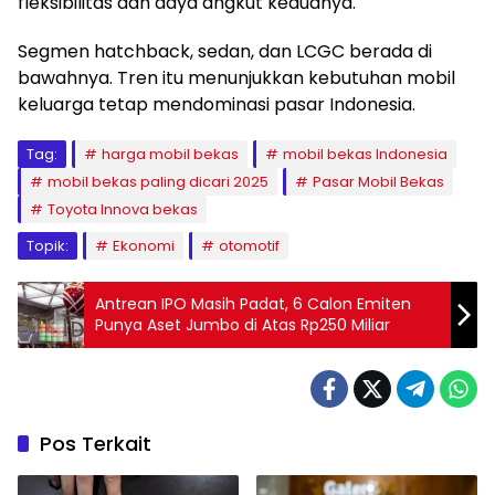
fleksibilitas dan daya angkut keduanya.
Segmen hatchback, sedan, dan LCGC berada di
bawahnya. Tren itu menunjukkan kebutuhan mobil
keluarga tetap mendominasi pasar Indonesia.
Tag:
harga mobil bekas
mobil bekas Indonesia
mobil bekas paling dicari 2025
Pasar Mobil Bekas
Toyota Innova bekas
Topik:
Ekonomi
otomotif
Antrean IPO Masih Padat, 6 Calon Emiten
Punya Aset Jumbo di Atas Rp250 Miliar
Pos Terkait