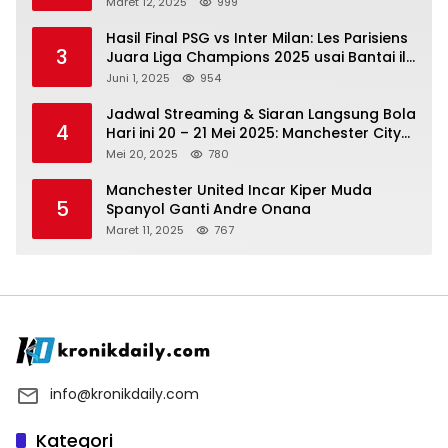
Maret 12, 2025
999
Hasil Final PSG vs Inter Milan: Les Parisiens
3
Juara Liga Champions 2025 usai Bantai il
Nerazzurri
Juni 1, 2025
954
Jadwal Streaming & Siaran Langsung Bola
4
Hari ini 20 – 21 Mei 2025: Manchester City
vs Bournemouth
Mei 20, 2025
780
Manchester United Incar Kiper Muda
5
Spanyol Ganti Andre Onana
Maret 11, 2025
767
info@kronikdaily.com
Kategori