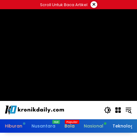
Langsung
×
Scroll Untuk Baca Artikel
ke
konten
Hiburan
Nusantara
Bola
Nasional
Teknologi