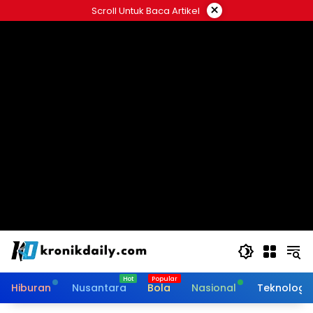
Langsung
×
Scroll Untuk Baca Artikel
ke
konten
Hiburan
Nusantara
Bola
Nasional
Teknologi