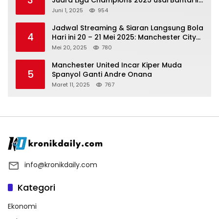
3
Juara Liga Champions 2025 usai Bantai il
Nerazzurri
Juni 1, 2025
954
Jadwal Streaming & Siaran Langsung Bola
4
Hari ini 20 – 21 Mei 2025: Manchester City
vs Bournemouth
Mei 20, 2025
780
Manchester United Incar Kiper Muda
5
Spanyol Ganti Andre Onana
Maret 11, 2025
767
info@kronikdaily.com
Kategori
Ekonomi