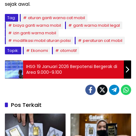
sejak awal.
Tag:
aturan ganti warna cat mobil
biaya ganti warna mobil
ganti warna mobil legal
izin ganti warna mobil
modifikasi mobil aturan polisi
peraturan cat mobil
Topik:
Ekonomi
otomotif
IHSG 19 Januari 2026 Berpotensi Bergerak di
Area 9.000–9.100
Pos Terkait