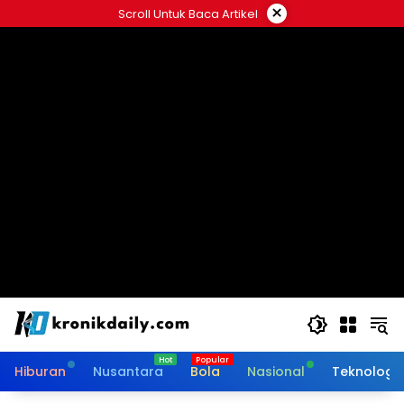
Langsung
×
Scroll Untuk Baca Artikel
ke
konten
Hiburan
Nusantara
Bola
Nasional
Teknologi