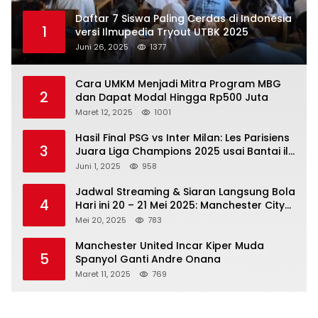
Daftar 7 Siswa Paling Cerdas di Indonesia
1
versi Ilmupedia Tryout UTBK 2025
Juni 26, 2025
1377
Cara UMKM Menjadi Mitra Program MBG
2
dan Dapat Modal Hingga Rp500 Juta
Maret 12, 2025
1001
Hasil Final PSG vs Inter Milan: Les Parisiens
3
Juara Liga Champions 2025 usai Bantai il
Nerazzurri
Juni 1, 2025
958
Jadwal Streaming & Siaran Langsung Bola
4
Hari ini 20 – 21 Mei 2025: Manchester City
vs Bournemouth
Mei 20, 2025
783
Manchester United Incar Kiper Muda
5
Spanyol Ganti Andre Onana
Maret 11, 2025
769