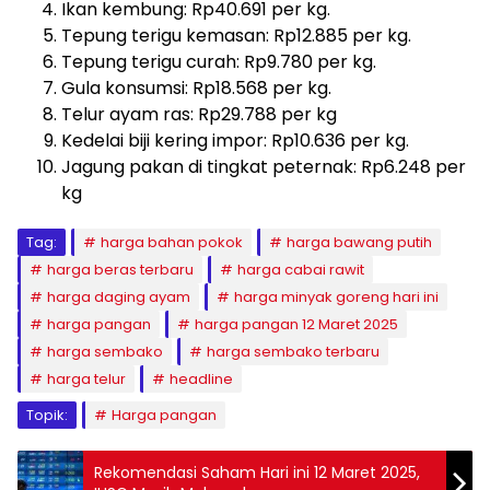
Ikan kembung: Rp40.691 per kg.
Tepung terigu kemasan: Rp12.885 per kg.
Tepung terigu curah: Rp9.780 per kg.
Gula konsumsi: Rp18.568 per kg.
Telur ayam ras: Rp29.788 per kg
Kedelai biji kering impor: Rp10.636 per kg.
Jagung pakan di tingkat peternak: Rp6.248 per
kg
Tag:
harga bahan pokok
harga bawang putih
harga beras terbaru
harga cabai rawit
harga daging ayam
harga minyak goreng hari ini
harga pangan
harga pangan 12 Maret 2025
harga sembako
harga sembako terbaru
harga telur
headline
Topik:
Harga pangan
Rekomendasi Saham Hari ini 12 Maret 2025,