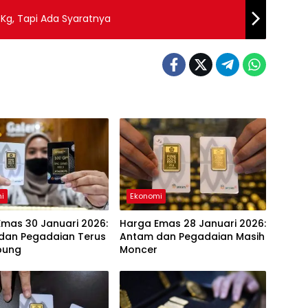
 Kg, Tapi Ada Syaratnya
i
Ekonomi
mas 30 Januari 2026:
Harga Emas 28 Januari 2026:
dan Pegadaian Terus
Antam dan Pegadaian Masih
bung
Moncer