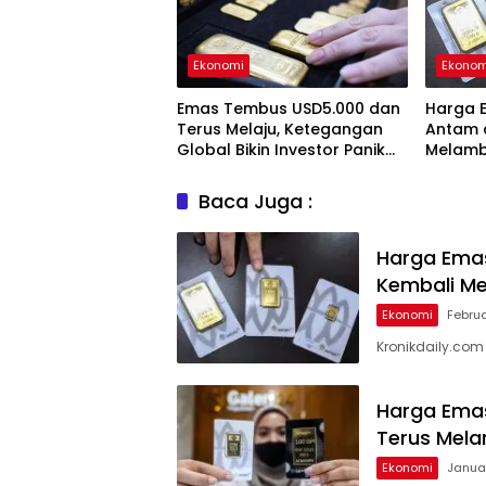
Ekonomi
Ekonom
Emas Tembus USD5.000 dan
Harga E
Terus Melaju, Ketegangan
Antam 
Global Bikin Investor Panik
Melam
Aman
Baca Juga :
Harga Emas
Kembali Me
Ekonomi
Februa
Kronikdaily.co
Harga Emas
Terus Mel
Ekonomi
Januar