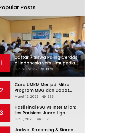
Popular Posts
Daftar 7 Siswa Paling Cerdas
1
di Indonesia versi Ilmupedia
Tryout UTBK 2025
Juni 26, 2025
1376
Cara UMKM Menjadi Mitra
2
Program MBG dan Dapat
Modal Hingga Rp500 Juta
Maret 12, 2025
995
Hasil Final PSG vs Inter Milan:
3
Les Parisiens Juara Liga
Champions 2025 usai Bantai il
Juni 1, 2025
952
Nerazzurri
Jadwal Streaming & Siaran