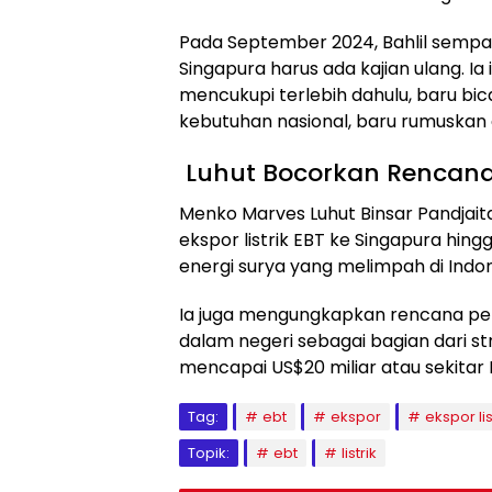
Pada September 2024, Bahlil sempat
Singapura harus ada kajian ulang. Ia
mencukupi terlebih dahulu, baru bica
kebutuhan nasional, baru rumuskan a
Luhut Bocorkan Rencana
Menko Marves Luhut Binsar Pandja
ekspor listrik EBT ke Singapura hing
energi surya yang melimpah di Indon
Ia juga mengungkapkan rencana pem
dalam negeri sebagai bagian dari stra
mencapai US$20 miliar atau sekitar R
Tag:
ebt
ekspor
ekspor li
Topik:
ebt
listrik