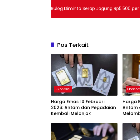
Bulog Diminta Serap Jagung Rp5.500 per
Pos Terkait
Ekonomi
Ekonom
Harga Emas 10 Februari
Harga E
2026: Antam dan Pegadaian
Antam 
Kembali Melonjak
Melam