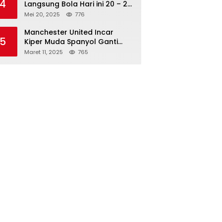
4
Langsung Bola Hari ini 20 – 21
Mei 2025: Manchester City vs
Mei 20, 2025
776
Bournemouth
Manchester United Incar
5
Kiper Muda Spanyol Ganti
Andre Onana
Maret 11, 2025
765