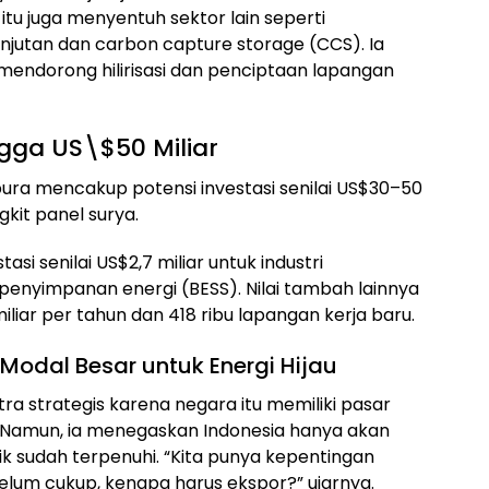
itu juga menyentuh sektor lain seperti
jutan dan carbon capture storage (CCS). Ia
s mendorong hilirisasi dan penciptaan lapangan
ngga US\$50 Miliar
pura mencakup potensi investasi senilai US$30–50
it panel surya.
tasi senilai US$2,7 miliar untuk industri
penyimpanan energi (BESS). Nilai tambah lainnya
liar per tahun dan 418 ribu lapangan kerja baru.
Modal Besar untuk Energi Hijau
a strategis karena negara itu memiliki pasar
T. Namun, ia menegaskan Indonesia hanya akan
 sudah terpenuhi. “Kita punya kepentingan
 belum cukup, kenapa harus ekspor?” ujarnya.