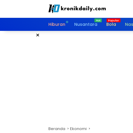
Langsung
ke
konten
Hiburan
Nusantara
Bola
Nas
×
Beranda
Ekonomi