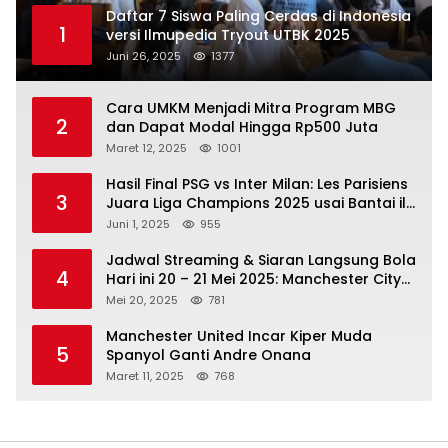
Daftar 7 Siswa Paling Cerdas di Indonesia
1
versi Ilmupedia Tryout UTBK 2025
Juni 26, 2025
1377
Cara UMKM Menjadi Mitra Program MBG
2
dan Dapat Modal Hingga Rp500 Juta
Maret 12, 2025
1001
Hasil Final PSG vs Inter Milan: Les Parisiens
3
Juara Liga Champions 2025 usai Bantai il
Nerazzurri
Juni 1, 2025
955
Jadwal Streaming & Siaran Langsung Bola
4
Hari ini 20 – 21 Mei 2025: Manchester City
vs Bournemouth
Mei 20, 2025
781
Manchester United Incar Kiper Muda
5
Spanyol Ganti Andre Onana
Maret 11, 2025
768