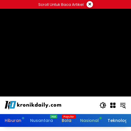
Langsung
×
Scroll Untuk Baca Artikel
ke
konten
Hiburan
Nusantara
Bola
Nasional
Teknologi