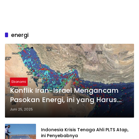
energi
Ekonomi
Konflik Iran-Israel Mengancam
Pasokan Energi, ini yang Harus
Indonesia Lakukan
Juni 25, 2025
Indonesia Krisis Tenaga Ahli PLTS Atap,
ini Penyebabnya