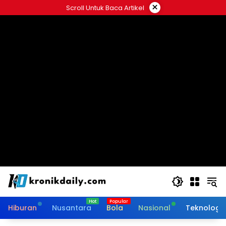
Langsung
×
Scroll Untuk Baca Artikel
ke
konten
Hiburan
Nusantara
Bola
Nasional
Teknologi