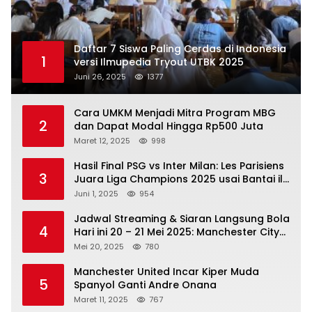
Daftar 7 Siswa Paling Cerdas di Indonesia
1
versi Ilmupedia Tryout UTBK 2025
Juni 26, 2025
1377
Cara UMKM Menjadi Mitra Program MBG
2
dan Dapat Modal Hingga Rp500 Juta
Maret 12, 2025
998
Hasil Final PSG vs Inter Milan: Les Parisiens
3
Juara Liga Champions 2025 usai Bantai il
Nerazzurri
Juni 1, 2025
954
Jadwal Streaming & Siaran Langsung Bola
4
Hari ini 20 – 21 Mei 2025: Manchester City
vs Bournemouth
Mei 20, 2025
780
Manchester United Incar Kiper Muda
5
Spanyol Ganti Andre Onana
Maret 11, 2025
767