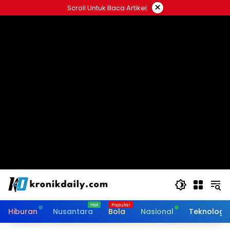
Langsung
×
Scroll Untuk Baca Artikel
ke
konten
Hiburan
Nusantara
Bola
Nasional
Teknologi