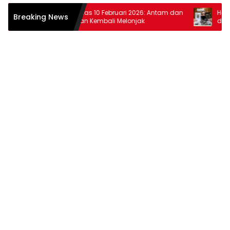
Harga Emas 10 Februari 2026: Antam dan
Harga Ema
Breaking News
Pegadaian Kembali Melonjak
dan Pega