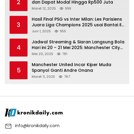
2
dan Dapat Modal Hingga Rp500 Juta
Maret 12, 2025
999
Hasil Final PSG vs Inter Milan: Les Parisiens
3
Juara Liga Champions 2025 usai Bantai il
Nerazzurri
Juni 1, 2025
955
Jadwal Streaming & Siaran Langsung Bola
4
Hari ini 20 – 21 Mei 2025: Manchester City
vs Bournemouth
Mei 20, 2025
781
Manchester United Incar Kiper Muda
5
Spanyol Ganti Andre Onana
Maret 11, 2025
767
info@kronikdaily.com