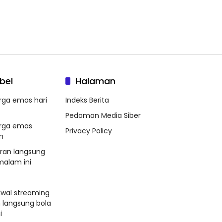
bel
Halaman
rga emas hari
Indeks Berita
Pedoman Media Siber
rga emas
Privacy Policy
m
aran langsung
malam ini
dwal streaming
n langsung bola
i