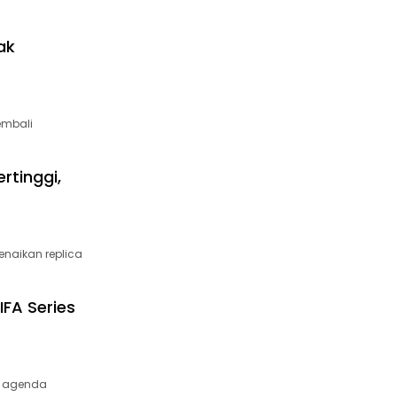
ak
embali
rtinggi,
enaikan replica
IFA Series
i agenda