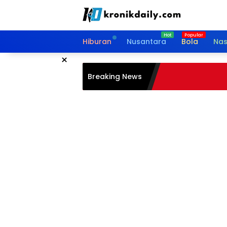
Langsung
ke
konten
Hiburan
Nusantara
Bola
Nas
×
Breaking News