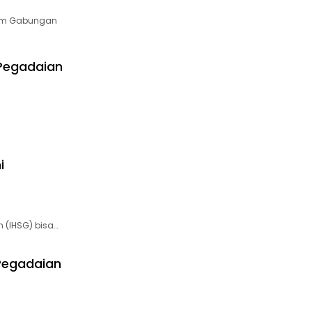
ham Gabungan
 Pegadaian
i
 (IHSG) bisa…
Pegadaian