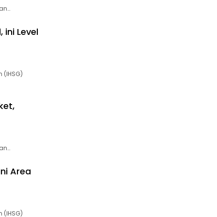
an…
ini Level
 (IHSG)
ket,
an…
ni Area
 (IHSG)