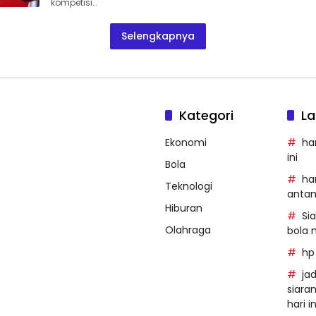
kompetisi…
Selengkapnya
Kategori
La
Ekonomi
ha
ini
Bola
ha
Teknologi
anta
Hiburan
Si
Olahraga
bola 
hp
ja
siara
hari in