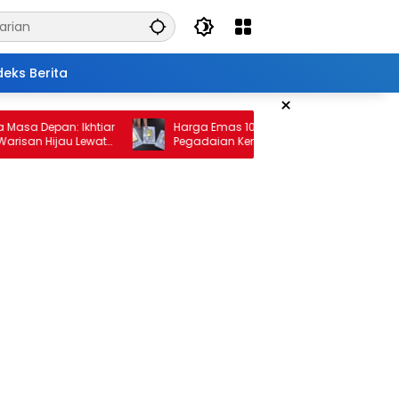
deks Berita
×
pan: Ikhtiar
Harga Emas 10 Februari 2026: Antam dan
ijau Lewat
Pegadaian Kembali Melonjak