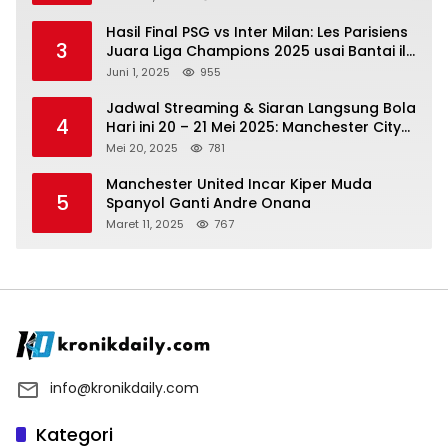
Hasil Final PSG vs Inter Milan: Les Parisiens
3
Juara Liga Champions 2025 usai Bantai il
Nerazzurri
Juni 1, 2025
955
Jadwal Streaming & Siaran Langsung Bola
4
Hari ini 20 – 21 Mei 2025: Manchester City
vs Bournemouth
Mei 20, 2025
781
Manchester United Incar Kiper Muda
5
Spanyol Ganti Andre Onana
Maret 11, 2025
767
info@kronikdaily.com
Kategori