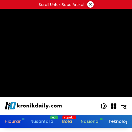
Langsung
×
Scroll Untuk Baca Artikel
ke
konten
Hiburan
Nusantara
Bola
Nasional
Teknologi