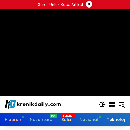
Langsung
×
Scroll Untuk Baca Artikel
ke
konten
Hiburan
Nusantara
Bola
Nasional
Teknologi