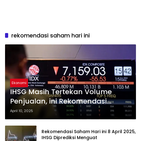
rekomendasi saham hari ini
Ekonomi
IHSG Masih Tertekan Volume
Penjualan, ini Rekomendasi
Saham Hari ini 10 April 2025
April 10, 2025
Rekomendasi Saham Hari ini 8 April 2025,
IHSG Diprediksi Menguat