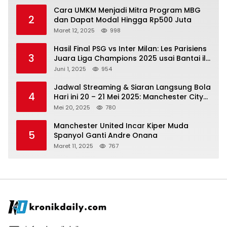
Cara UMKM Menjadi Mitra Program MBG
2
dan Dapat Modal Hingga Rp500 Juta
Maret 12, 2025
998
Hasil Final PSG vs Inter Milan: Les Parisiens
3
Juara Liga Champions 2025 usai Bantai il
Nerazzurri
Juni 1, 2025
954
Jadwal Streaming & Siaran Langsung Bola
4
Hari ini 20 – 21 Mei 2025: Manchester City
vs Bournemouth
Mei 20, 2025
780
Manchester United Incar Kiper Muda
5
Spanyol Ganti Andre Onana
Maret 11, 2025
767